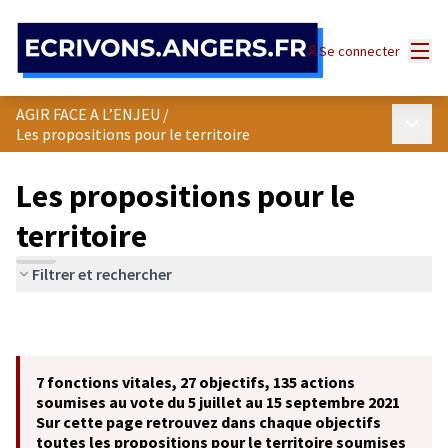
Panneau de gestion des cookies
Menu
Se connecter
AGIR FACE A L’ENJEU
/
Menu p
Les propositions pour le territoire
Les propositions pour le
territoire
Filtrer et rechercher
7 fonctions vitales, 27 objectifs, 135 actions
soumises au vote du 5 juillet au 15 septembre 2021
Sur cette page retrouvez dans chaque objectifs
toutes les propositions pour le territoire soumises