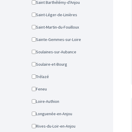
Saint Barthélémy-d'Anjou
Saint-Léger-de-Linières
Saint-Martin-du-Fouilloux
Sainte-Gemmes-sur-Loire
Soulaines-sur-Aubance
Soulaire-et-Bourg
Trélazé
Feneu
Loire-Authion
Longuenée-en-Anjou
Rives-du-Loir-en-Anjou