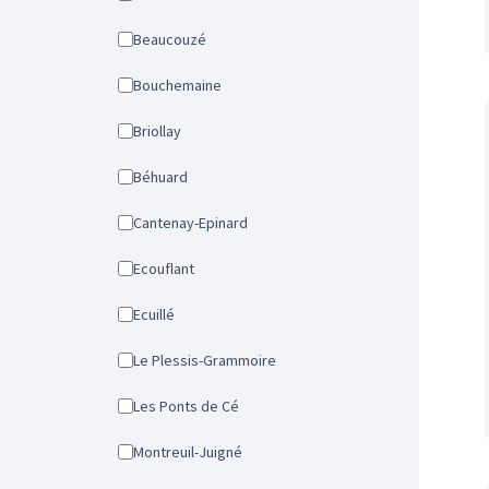
Beaucouzé
Bouchemaine
Briollay
Béhuard
Cantenay-Epinard
Ecouflant
Ecuillé
Le Plessis-Grammoire
Les Ponts de Cé
Montreuil-Juigné