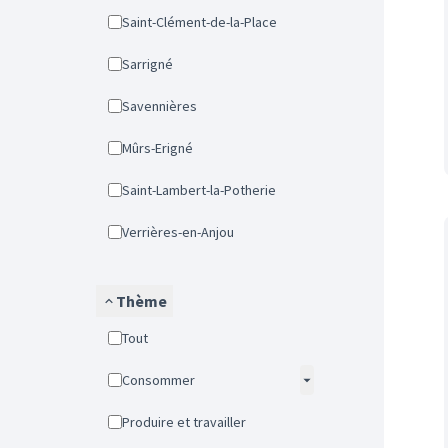
Saint-Clément-de-la-Place
Sarrigné
Savennières
Mûrs-Erigné
Saint-Lambert-la-Potherie
Verrières-en-Anjou
Thème
Tout
Consommer
Produire et travailler