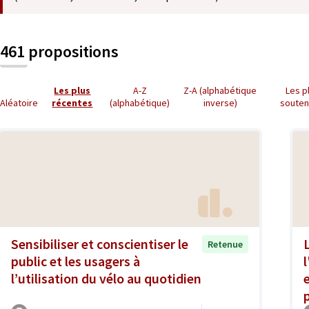
461 propositions
Les plus
A-Z
Z-A (alphabétique
Les p
Aléatoire
récentes
(alphabétique)
inverse)
soute
Sensibiliser et conscientiser le
Retenue
public et les usagers à
l’utilisation du vélo au quotidien