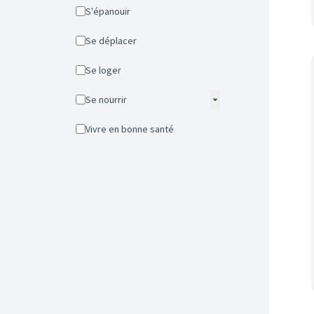
S'épanouir
Se déplacer
Se loger
Se nourrir
Vivre en bonne santé