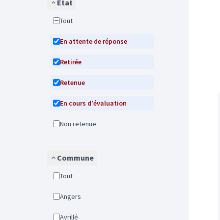
État
Tout
En attente de réponse
Retirée
Retenue
En cours d'évaluation
Non retenue
Commune
Tout
Angers
Avrillé