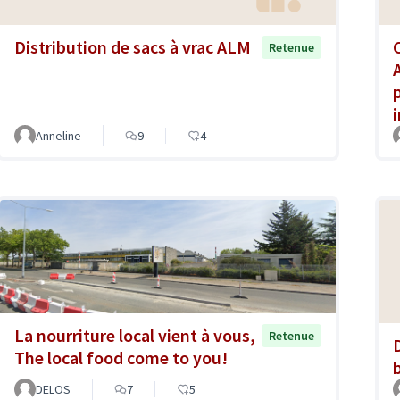
Distribution de sacs à vrac ALM
Retenue
Anneline
9
4
La nourriture local vient à vous,
Retenue
The local food come to you!
DELOS
7
5