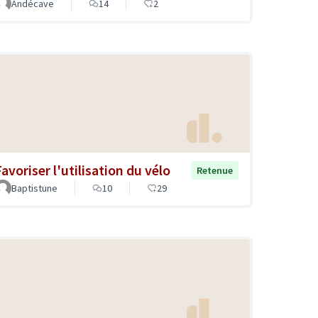
Andécave
14
2
avoriser l'utilisation du vélo
Retenue
Baptistune
10
29