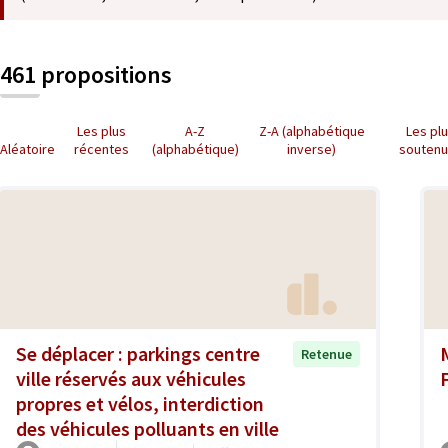
461 propositions
Les plus
A-Z
Z-A (alphabétique
Les pl
Aléatoire
récentes
(alphabétique)
inverse)
souten
Se déplacer : parkings centre
Retenue
ville réservés aux véhicules
propres et vélos, interdiction
des véhicules polluants en ville