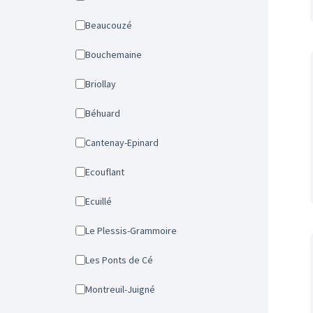
Beaucouzé
Bouchemaine
Briollay
Béhuard
Cantenay-Epinard
Ecouflant
Ecuillé
Le Plessis-Grammoire
Les Ponts de Cé
Montreuil-Juigné