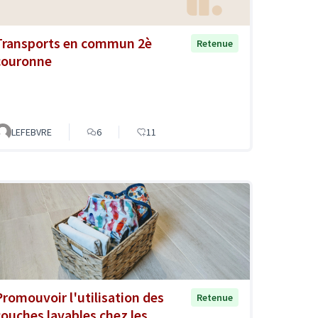
Transports en commun 2è
Retenue
couronne
LEFEBVRE
6
11
Promouvoir l'utilisation des
Retenue
couches lavables chez les