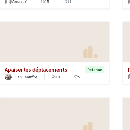
Voisin JY
15
11
Apaiser les déplacements
F
Retenue
Julien Jeauffre
10
5