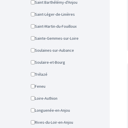
Saint Barthélémy-d'Anjou
Saint-Léger-de-Linières
Saint-Martin-du-Fouilloux
Sainte-Gemmes-sur-Loire
Soulaines-sur-Aubance
Soulaire-et-Bourg
Trélazé
Feneu
Loire-Authion
Longuenée-en-Anjou
Rives-du-Loir-en-Anjou