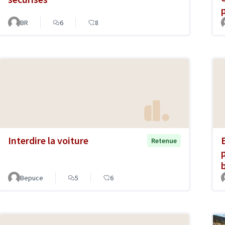
BR
6
8
Interdire la voiture
Retenue
Bepuce
5
6