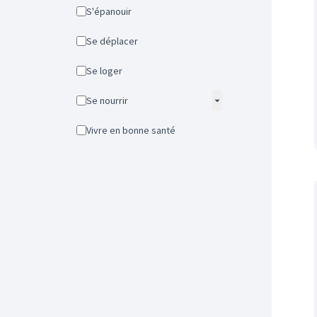
S'épanouir
Se déplacer
Se loger
Se nourrir
Vivre en bonne santé