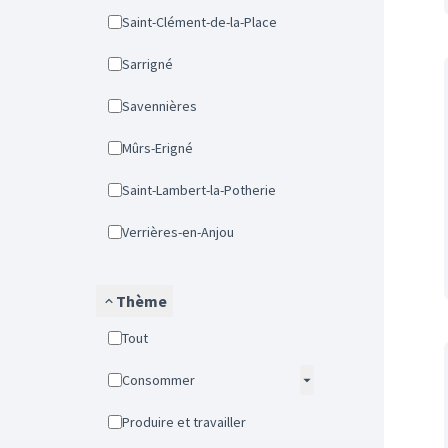
Saint-Clément-de-la-Place
Sarrigné
Savennières
Mûrs-Erigné
Saint-Lambert-la-Potherie
Verrières-en-Anjou
Thème
Tout
Consommer
Produire et travailler