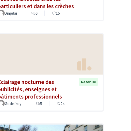
particuliers et dans les crèches
Dinjelai
6
15
Eclairage nocturne des
Retenue
publicités, enseignes et
bâtiments professionnels
Godefroy
5
24