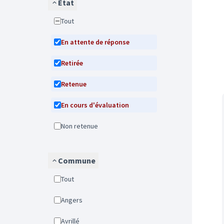
État
Tout
En attente de réponse
Retirée
Retenue
En cours d'évaluation
Non retenue
Commune
Tout
Angers
Avrillé