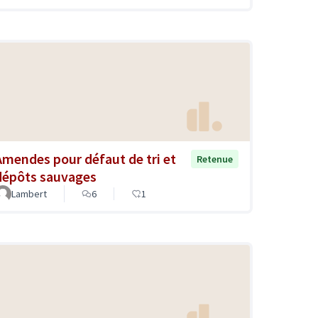
Amendes pour défaut de tri et
Retenue
dépôts sauvages
Lambert
6
1