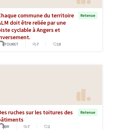
Chaque commune du territoire
Retenue
ALM doit être reliée par une
piste cyclable à Angers et
inversement.
TOURET
7
18
Des ruches sur les toitures des
Retenue
bâtiments
BR
7
2