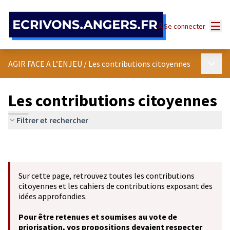
Panneau de gestion des cookies
Menu
Se connecter
Menu p
AGIR FACE A L’ENJEU
/
Les contributions citoyennes
Les contributions citoyennes
Filtrer et rechercher
Sur cette page, retrouvez toutes les contributions
citoyennes et les cahiers de contributions exposant des
idées approfondies.
Pour être retenues et soumises au vote de
priorisation, vos propositions devaient respecter