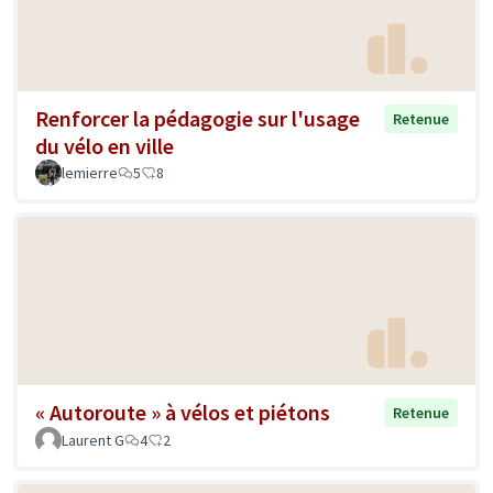
Renforcer la pédagogie sur l'usage
Retenue
du vélo en ville
lemierre
5
8
« Autoroute » à vélos et piétons
Retenue
Laurent G
4
2