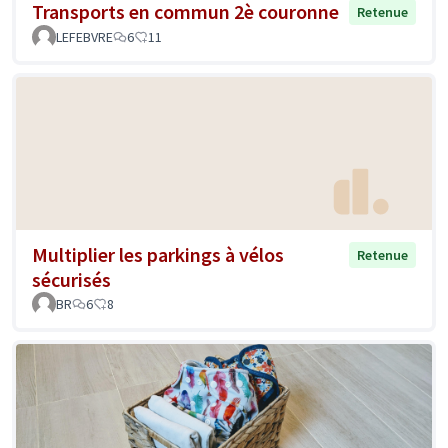
Transports en commun 2è couronne
Retenue
LEFEBVRE
6
11
Multiplier les parkings à vélos
Retenue
sécurisés
BR
6
8