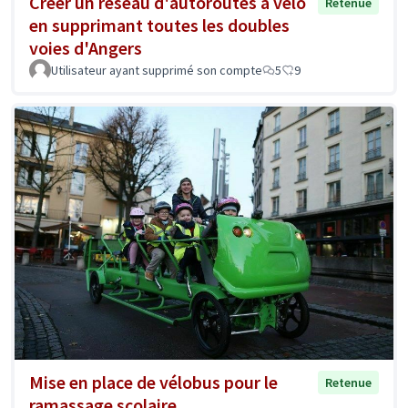
Créer un réseau d'autoroutes à vélo
Retenue
en supprimant toutes les doubles
voies d'Angers
Utilisateur ayant supprimé son compte
5
9
Mise en place de vélobus pour le
Retenue
ramassage scolaire