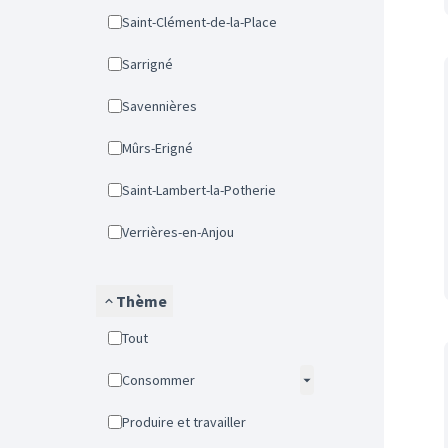
Saint-Clément-de-la-Place
Sarrigné
Savennières
Mûrs-Erigné
Saint-Lambert-la-Potherie
Verrières-en-Anjou
Thème
Tout
Consommer
Produire et travailler