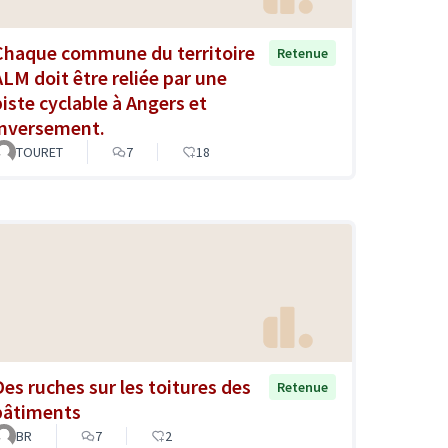
Chaque commune du territoire
Retenue
ALM doit être reliée par une
piste cyclable à Angers et
inversement.
TOURET
7
18
Des ruches sur les toitures des
Retenue
bâtiments
BR
7
2