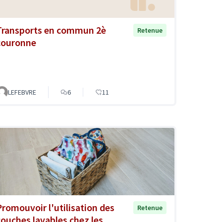
Transports en commun 2è
Retenue
couronne
LEFEBVRE
6
11
Promouvoir l'utilisation des
Retenue
couches lavables chez les