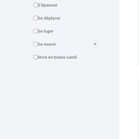
S'épanouir
Se déplacer
Se loger
Se nourrir
Vivre en bonne santé