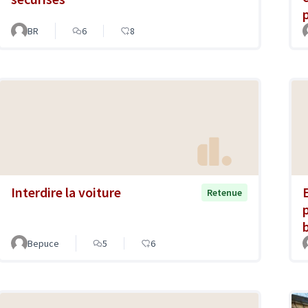
BR
6
8
Interdire la voiture
Retenue
Bepuce
5
6