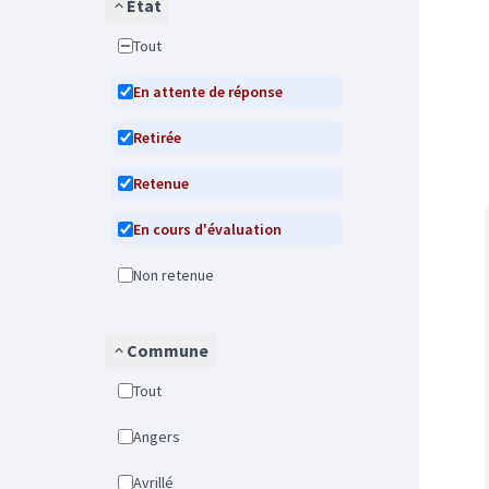
État
Tout
En attente de réponse
Retirée
Retenue
En cours d'évaluation
Non retenue
Commune
Tout
Angers
Avrillé