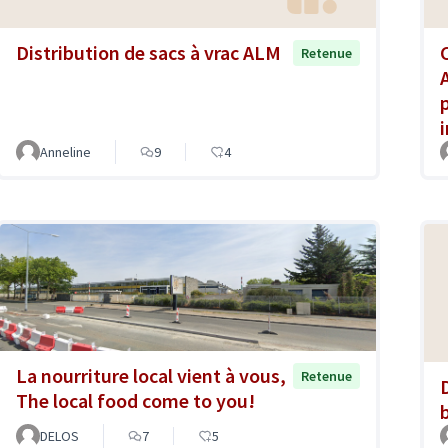
Distribution de sacs à vrac ALM
Retenue
Anneline
9
4
La nourriture local vient à vous,
Retenue
The local food come to you!
DELOS
7
5