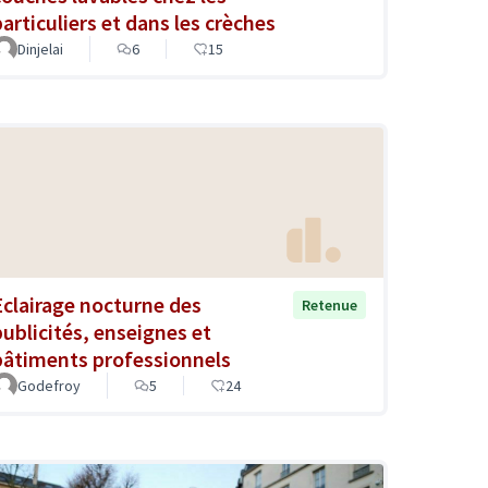
particuliers et dans les crèches
Dinjelai
6
15
Eclairage nocturne des
Retenue
publicités, enseignes et
bâtiments professionnels
Godefroy
5
24