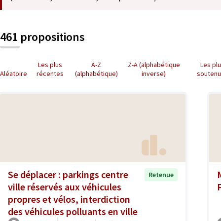
461 propositions
Les plus
A-Z
Z-A (alphabétique
Les pl
Aléatoire
récentes
(alphabétique)
inverse)
souten
Se déplacer : parkings centre
Retenue
ville réservés aux véhicules
propres et vélos, interdiction
des véhicules polluants en ville