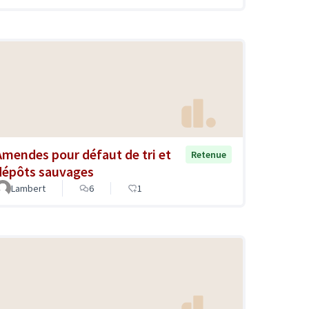
Amendes pour défaut de tri et
Retenue
dépôts sauvages
Lambert
6
1