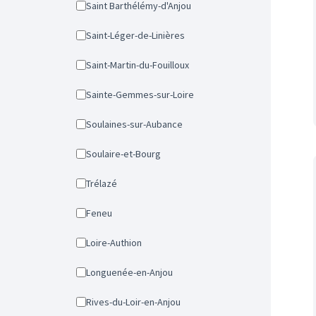
Saint Barthélémy-d'Anjou
Saint-Léger-de-Linières
Saint-Martin-du-Fouilloux
Sainte-Gemmes-sur-Loire
Soulaines-sur-Aubance
Soulaire-et-Bourg
Trélazé
Feneu
Loire-Authion
Longuenée-en-Anjou
Rives-du-Loir-en-Anjou