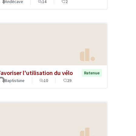
Andécave
14
2
avoriser l'utilisation du vélo
Retenue
Baptistune
10
29