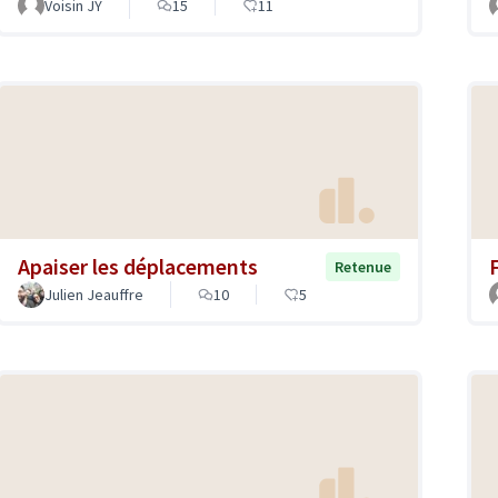
Voisin JY
15
11
Apaiser les déplacements
F
Retenue
Julien Jeauffre
10
5