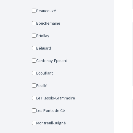
Beaucouzé
Bouchemaine
Briollay
Béhuard
Cantenay-Epinard
Ecouflant
Ecuillé
Le Plessis-Grammoire
Les Ponts de Cé
Montreuil-Juigné