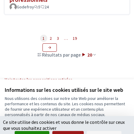
Godefroy
5
24
1
2
3
…
19
Résultats par page :
20
Voir toutes les propositions retirées
Informations sur les cookies utilisés sur le site web
Nous utilisons des cookies sur notre site Web pour améliorer la
Conditions d'utilisation
performance et les contenus du site. Les cookies nous permettent
Paramètres des cookies
de fournir une expérience utilisateur et un contenu plus
Ecrivons Angers sur X
Ecrivons Angers sur Facebook
personnalisés à partir de nos canaux de médias sociaux.
(Lien externe)
(Lien externe)
Ce site utilise des cookies et vous donne le contrôle sur ceux
Tout accepter
que vous souhaitez activer
Accepter seulement les cookies essentiels