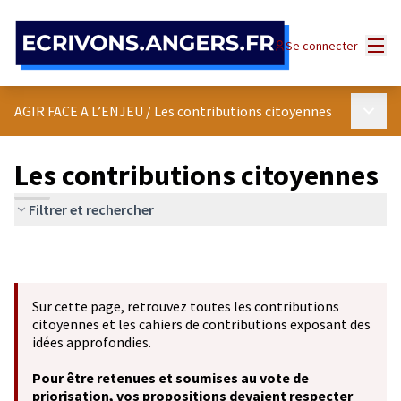
Panneau de gestion des cookies
Menu
Se connecter
Menu p
AGIR FACE A L’ENJEU
/
Les contributions citoyennes
Les contributions citoyennes
Filtrer et rechercher
Sur cette page, retrouvez toutes les contributions
citoyennes et les cahiers de contributions exposant des
idées approfondies.
Pour être retenues et soumises au vote de
priorisation, vos propositions devaient respecter