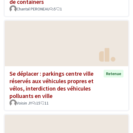
de containers
Chantal PERONEAU
5
1
Se déplacer : parkings centre ville
Retenue
réservés aux véhicules propres et
vélos, interdiction des véhicules
polluants en ville
Voisin JY
15
11