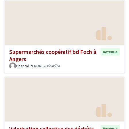
Supermarchés coopératif bd Foch à
Retenue
Angers
Chantal PERONEAU
4
4
Valorisation collective des déchêts
Retenue