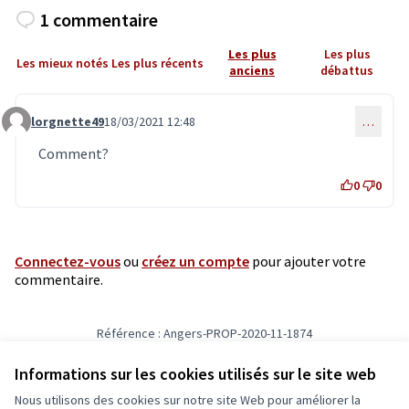
1 commentaire
Les plus
Les plus
Les mieux notés
Les plus récents
anciens
débattus
lorgnette49
18/03/2021 12:48
…
Commentaire 2815
Comment?
0
0
Connectez-vous
ou
créez un compte
pour ajouter votre
commentaire.
Référence : Angers-PROP-2020-11-1874
Vérifiez l'empreinte numérique
Informations sur les cookies utilisés sur le site web
Nous utilisons des cookies sur notre site Web pour améliorer la
Conditions d'utilisation