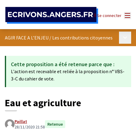
Panneau de gestion des cookies
Menu
Se connecter
Menu p
AGIR FACE A L’ENJEU
/
Les contributions citoyennes
Cette proposition a été retenue parce que :
L'action est recevable et reliée à la proposition n° VBS-
3-C du cahier de vote.
Eau et agriculture
Paillat
Retenue
28/11/2020 21:58