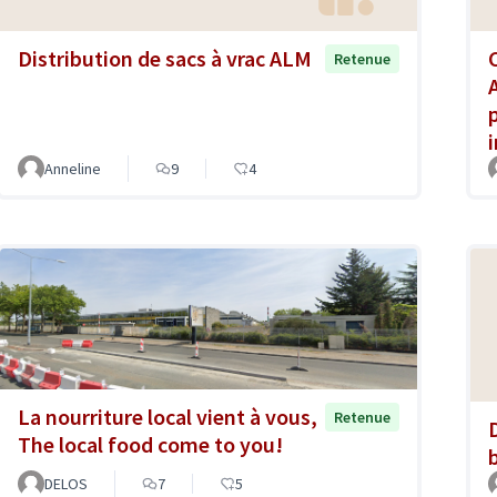
Distribution de sacs à vrac ALM
Retenue
Anneline
9
4
La nourriture local vient à vous,
Retenue
The local food come to you!
DELOS
7
5