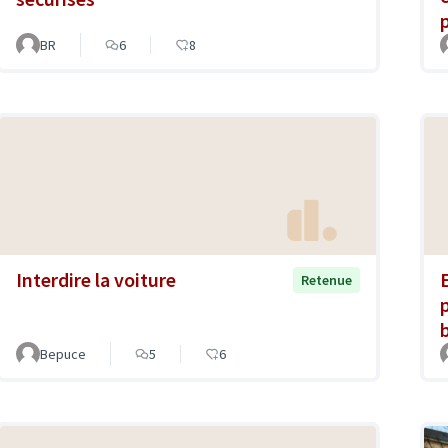
BR
6
8
Interdire la voiture
Retenue
Bepuce
5
6