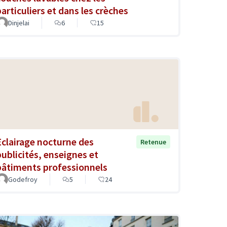
particuliers et dans les crèches
Dinjelai
6
15
Eclairage nocturne des
Retenue
publicités, enseignes et
bâtiments professionnels
Godefroy
5
24