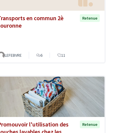
Transports en commun 2è
Retenue
couronne
LEFEBVRE
6
11
Promouvoir l'utilisation des
Retenue
couches lavables chez les