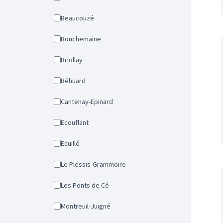
Beaucouzé
Bouchemaine
Briollay
Béhuard
Cantenay-Epinard
Ecouflant
Ecuillé
Le Plessis-Grammoire
Les Ponts de Cé
Montreuil-Juigné