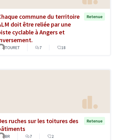
Chaque commune du territoire
Retenue
ALM doit être reliée par une
piste cyclable à Angers et
inversement.
TOURET
7
18
Des ruches sur les toitures des
Retenue
bâtiments
BR
7
2