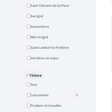
Saint-Clément-de-la-Place
Sarrigné
Savennières
Mûrs-Erigné
Saint-Lambert-la-Potherie
Verrières-en-Anjou
Thème
Tout
Consommer
Produire et travailler