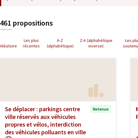
461 propositions
Les plus
A-Z
Z-A (alphabétique
Les pl
Aléatoire
récentes
(alphabétique)
inverse)
souten
Se déplacer : parkings centre
Retenue
ville réservés aux véhicules
propres et vélos, interdiction
des véhicules polluants en ville