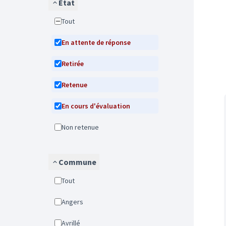
État
Tout
En attente de réponse
Retirée
Retenue
En cours d'évaluation
Non retenue
Commune
Tout
Angers
Avrillé