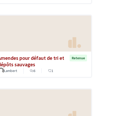
Amendes pour défaut de tri et
Retenue
dépôts sauvages
Lambert
6
1