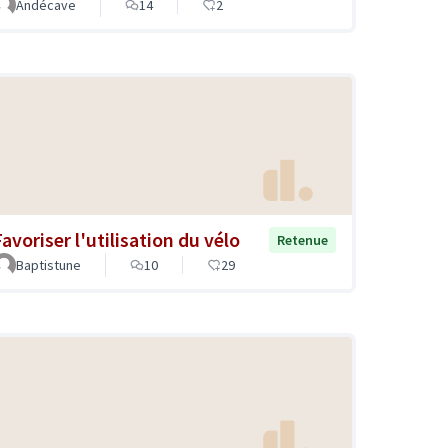
Andécave
14
2
avoriser l'utilisation du vélo
Retenue
Baptistune
10
29