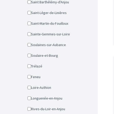
Saint Barthélémy-d'Anjou
Saint-Léger-de-Linières
Saint-Martin-du-Fouilloux
Sainte-Gemmes-sur-Loire
Soulaines-sur-Aubance
Soulaire-et-Bourg
Trélazé
Feneu
Loire-Authion
Longuenée-en-Anjou
Rives-du-Loir-en-Anjou