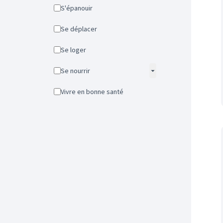
S'épanouir
Se déplacer
Se loger
Se nourrir
Vivre en bonne santé