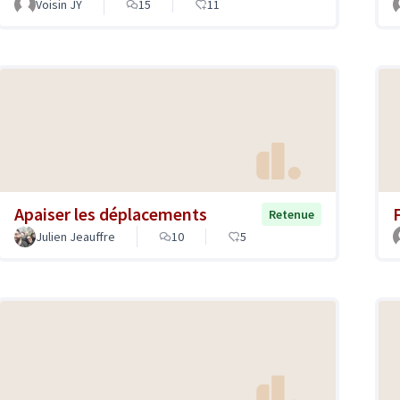
Voisin JY
15
11
Apaiser les déplacements
F
Retenue
Julien Jeauffre
10
5