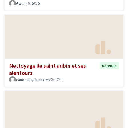
Gwenn
0
0
Nettoyage ile saint aubin et ses
Retenue
alentours
canoe kayak angers
0
0