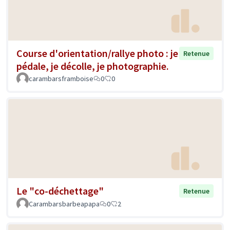
Course d'orientation/rallye photo : je
Retenue
pédale, je décolle, je photographie.
carambarsframboise
0
0
Le "co-déchettage"
Retenue
Carambarsbarbeapapa
0
2