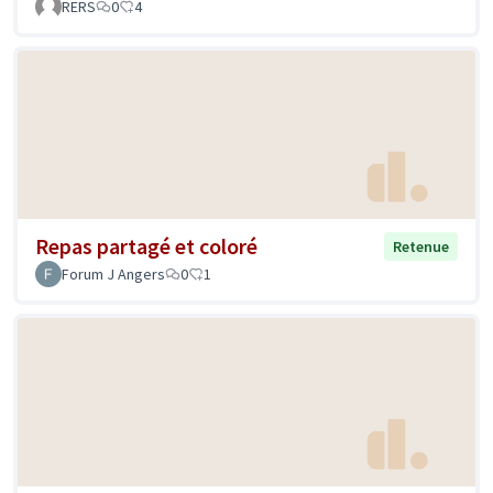
RERS
0
4
Repas partagé et coloré
Retenue
Forum J Angers
0
1