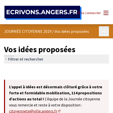
Panneau de gestion des cookies
Menu
Se connecter
Menu p
JOURNÉE CITOYENNE 2019
/
Vos idées proposées
Vos idées proposées
Filtrer et rechercher
L’appel à idées est désormais clôturé grâce à votre
forte et formidable mobilisation, 114 propositions
d’actions au total !
L’équipe de la Journée citoyenne
vous remercie et reste à votre disposition :
citoyennete@ville.angers.fr