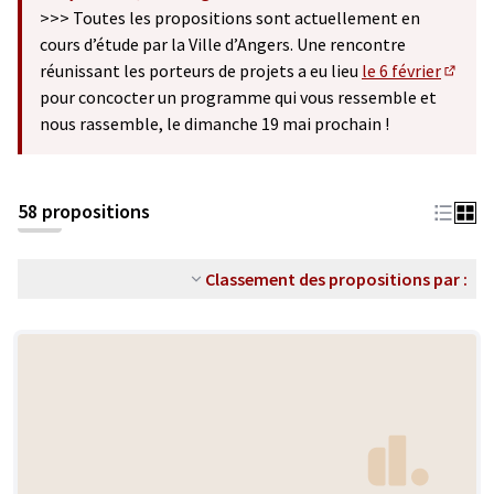
(S'ouvre dans un nouvel onglet)
>>> Toutes les propositions sont actuellement en
cours d’étude par la Ville d’Angers. Une rencontre
réunissant les porteurs de projets a eu lieu
le 6 février
(S'ouv
pour concocter un programme qui vous ressemble et
nous rassemble, le dimanche 19 mai prochain !
58 propositions
Classement des propositions par :