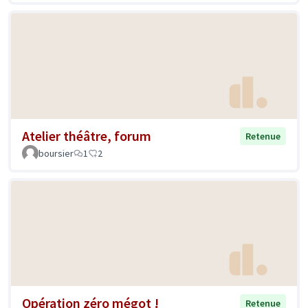
Atelier théâtre, forum
Retenue
boursier
1
2
Opération zéro mégot !
Retenue