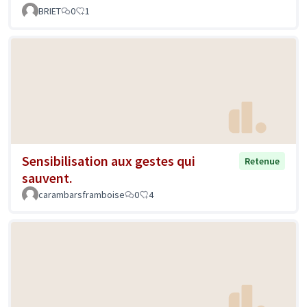
BRIET
0
1
Sensibilisation aux gestes qui
Retenue
sauvent.
carambarsframboise
0
4