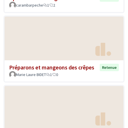
carambarpeche
1
2
Préparons et mangeons des crêpes
Retenue
Marie Laure BIDET
1
0