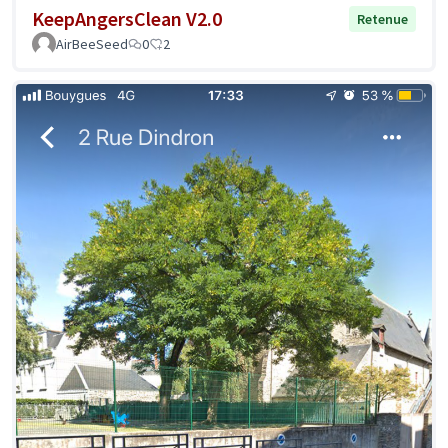
KeepAngersClean V2.0
Retenue
AirBeeSeed
0
2