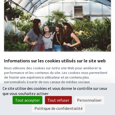
Informations sur les cookies utilisés sur le site web
Nous utilisons des cookies sur notre site Web pour améliorer la
Embellissez le jardin bio
Retenue
performance et les contenus du site. Les cookies nous permettent
de fournir une expérience utilisateur et un contenu plus
Maison Environnement
0
0
personnalisés à partir de nos canaux de médias sociaux.
Ce site utilise des cookies et vous donne le contrôle sur ceux
Tout accepter
que vous souhaitez activer
Accepter seulement les cookies essentiels
Tout accepter
Tout refuser
Personnaliser
Paramètres
Politique de confidentialité