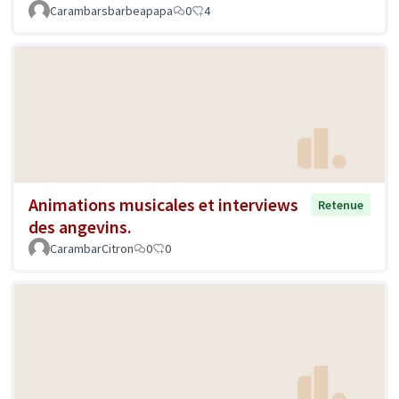
Carambarsbarbeapapa
0
4
Animations musicales et interviews
Retenue
des angevins.
CarambarCitron
0
0