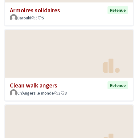
Armoires solidaires
Retenue
Barouki
5
5
Clean walk angers
Retenue
Ch'Angers le monde
3
8