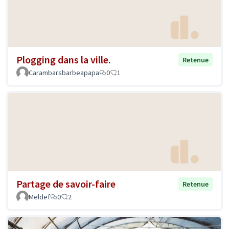
Plogging dans la ville.
Retenue
Carambarsbarbeapapa
0
1
Partage de savoir-faire
Retenue
Meldef
0
2