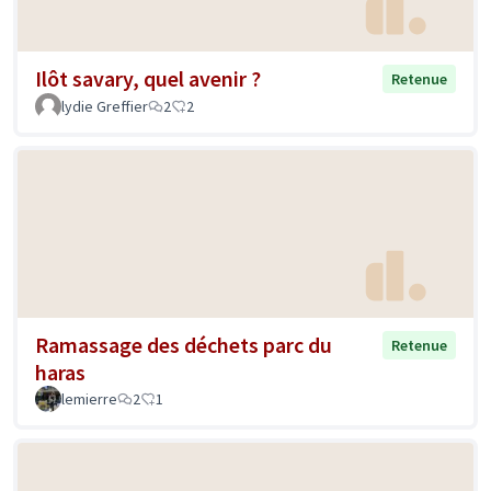
Ilôt savary, quel avenir ?
Retenue
lydie Greffier
2
2
Ramassage des déchets parc du
Retenue
haras
lemierre
2
1