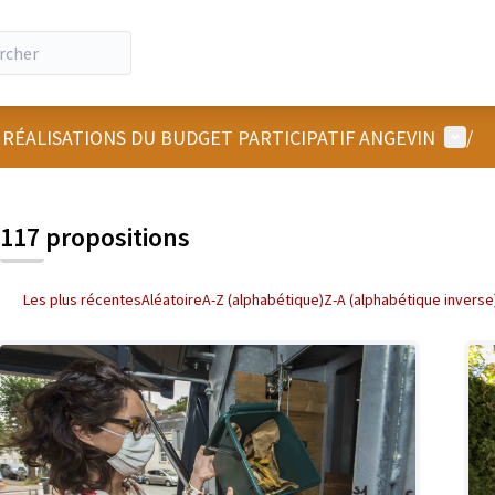
Menu u
 RÉALISATIONS DU BUDGET PARTICIPATIF ANGEVIN
/
 la carte
 suivant est une carte qui présente les éléments de cette page comm
117 propositions
Les plus récentes
Aléatoire
A-Z (alphabétique)
Z-A (alphabétique inverse