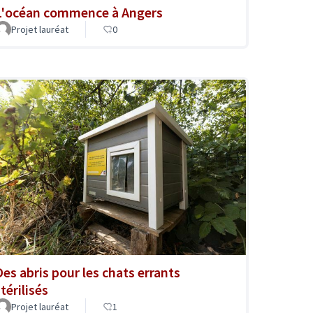
L'océan commence à Angers
Projet lauréat
0
Des abris pour les chats errants
térilisés
Projet lauréat
1