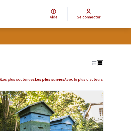
Aide
Se connecter
tilisateur
Leaflet
|
©
OpenStreetMap
contributors
e des points de carte. L'élément peut être utilisé avec un lecteur
)
Les plus soutenues
Les plus suivies
Avec le plus d'auteurs