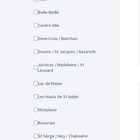
Belle-Beille
Centre Ville
Deux-Croix / Banchais
Doutre / St Jacques / Nazareth
Justices / Madeleine / St
Léonard
Lac de Maine
Les Hauts de St Aubin
Monplaisir
Roseraie
St Serge / Ney / Chalouère