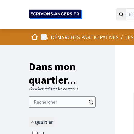
Panneau de gestion des cookies
Accueil
Menu principal
/
DÉMARCHES PARTICIPATIVES
/
LES
Passer
L'élément
+
−
Dans mon
quartier...
Cherchez et filtrez les contenus
Quartier
Tout