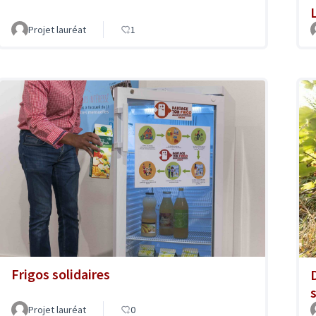
Projet lauréat
1
Frigos solidaires
s
Projet lauréat
0