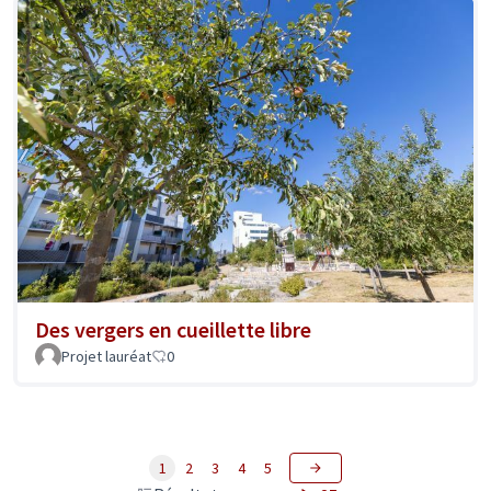
Des vergers en cueillette libre
Projet lauréat
0
1
2
3
4
5