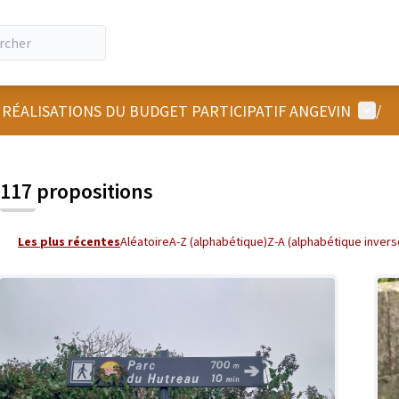
Menu u
 RÉALISATIONS DU BUDGET PARTICIPATIF ANGEVIN
/
 la carte
 suivant est une carte qui présente les éléments de cette page comm
117 propositions
Les plus récentes
Aléatoire
A-Z (alphabétique)
Z-A (alphabétique invers