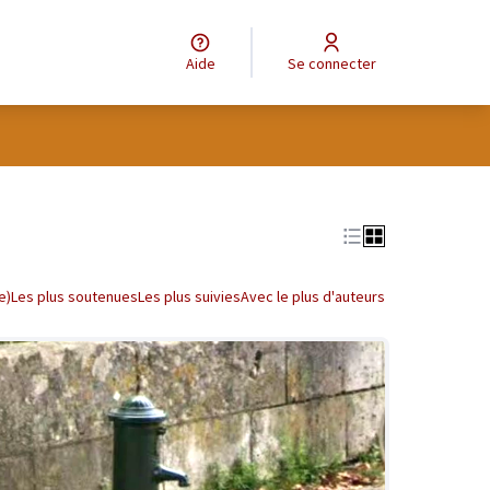
Aide
Se connecter
tilisateur
Leaflet
|
©
OpenStreetMap
contributors
e des points de carte. L'élément peut être utilisé avec un lecteur
e)
Les plus soutenues
Les plus suivies
Avec le plus d'auteurs