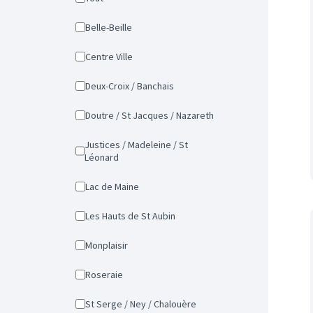
Belle-Beille
Centre Ville
Deux-Croix / Banchais
Doutre / St Jacques / Nazareth
Justices / Madeleine / St
Léonard
Lac de Maine
Les Hauts de St Aubin
Monplaisir
Roseraie
St Serge / Ney / Chalouère