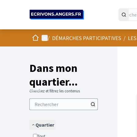
Panneau de gestion des cookies
Accueil
Menu principal
/
DÉMARCHES PARTICIPATIVES
/
LES
Passer
L'élément
+
−
Dans mon
quartier...
Cherchez et filtrez les contenus
Quartier
Tout