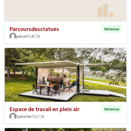
Parcoursdesstatues
Retenue
jolivet
4
4
Espace de travail en plein air
Retenue
Spikette
1
6