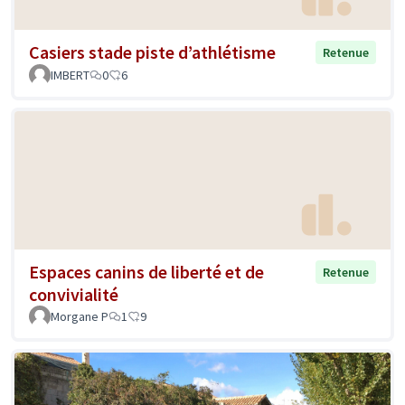
Casiers stade piste d’athlétisme
Retenue
IMBERT
0
6
Espaces canins de liberté et de
Retenue
convivialité
Morgane P
1
9