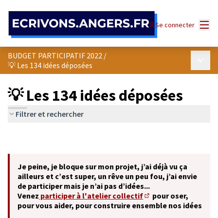
Panneau de gestion des cookies
Menu
Se connecter
BUDGET PARTICIPATIF 2022
/
Menu p
💡 Les 134 idées déposées
💡 Les 134 idées déposées
Filtrer et rechercher
Je peine, je bloque sur mon projet, j’ai déjà vu ça
ailleurs et c’est super, un rêve un peu fou, j’ai envie
de participer mais je n’ai pas d’idées...
Venez
participer à l'atelier collectif
pour oser,
(S'ouvre dans un nouve
pour vous aider, pour construire ensemble nos idées