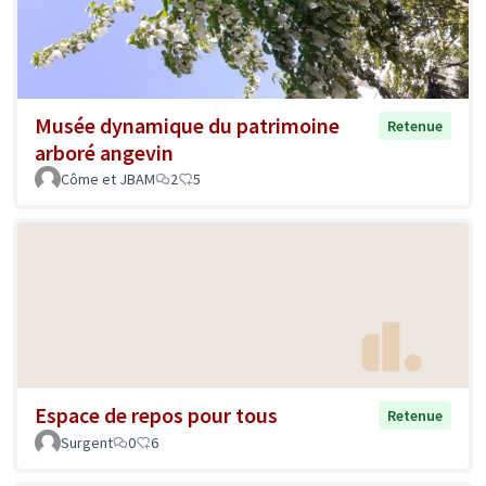
Musée dynamique du patrimoine
Retenue
arboré angevin
Côme et JBAM
2
5
Espace de repos pour tous
Retenue
Surgent
0
6