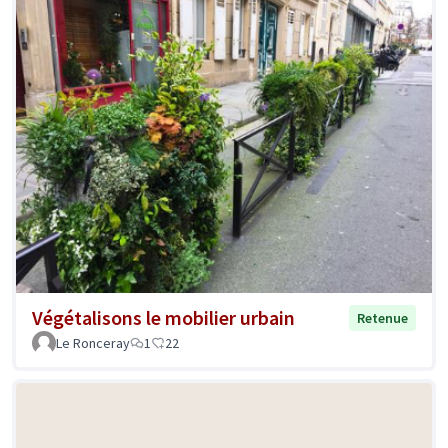
Végétalisons le mobilier urbain
Retenue
Le Ronceray
1
22