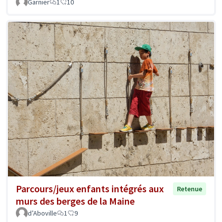
Garnier
1
10
Parcours/jeux enfants intégrés aux
Retenue
murs des berges de la Maine
d’Aboville
1
9