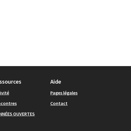
ssources
Aide
ivité
Pages légales
ncontres
Contact
NNÉES OUVERTES