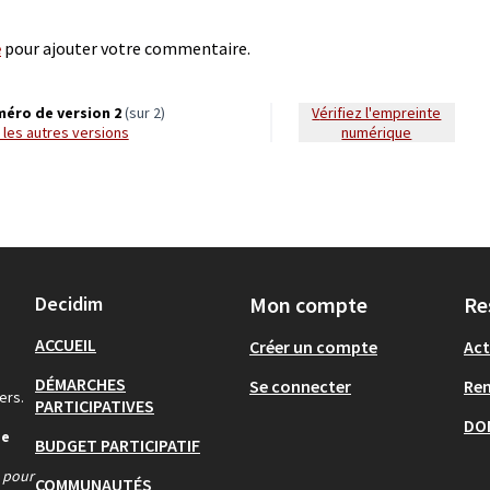
e
pour ajouter votre commentaire.
éro de version 2
(sur 2)
Vérifiez l'empreinte
ir les autres versions
numérique
Decidim
Mon compte
Re
ACCUEIL
Créer un compte
Act
DÉMARCHES
Se connecter
Re
ers.
PARTICIPATIVES
DO
de
BUDGET PARTICIPATIF
s pour
COMMUNAUTÉS