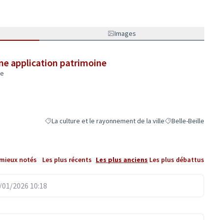
Images
ne application patrimoine
le
La culture et le rayonnement de la ville
Belle-Beille
Filtrer les résultats de la catégorie : La culture et le rayonne
Filtrer les résultat
 mieux notés
Les plus récents
Les plus anciens
Les plus débattus
01/2026 10:18