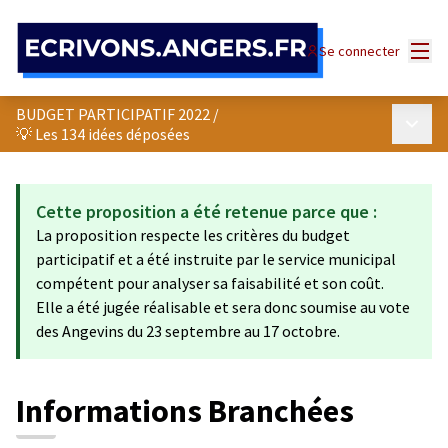
Panneau de gestion des cookies
Menu
Se connecter
BUDGET PARTICIPATIF 2022
/
Menu p
💡 Les 134 idées déposées
Cette proposition a été retenue parce que :
La proposition respecte les critères du budget
participatif et a été instruite par le service municipal
compétent pour analyser sa faisabilité et son coût.
Elle a été jugée réalisable et sera donc soumise au vote
des Angevins du 23 septembre au 17 octobre.
Informations Branchées