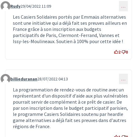
Rudy
29/04/2022 11:09
…
Commentaire 4068
Les Casiers Solidaires portés par Emmaüs alternatives
sont une initiative qui a déjà fait ses preuves ailleurs en
France grâce à son inscription aux budgets
participatifs de Paris, Clermont-Ferrand, Vannes et
Issy-les-Moulineaux. Soutien à 100% pour cette idée !
2
0
billieduranan
28/07/2022 04:13
…
Commentaire 4763
La programmation de rendez-vous de routine avec un
représentant d'un dispositif d'aide aux plus vulnérables
pourrait servir de complément à ce prêt de casier. De
par son inscription dans le budget participatif parisien,
le programme Casiers Solidaires soutenu par heardle
game alternatives a déjà fait ses preuves dans d'autres
régions de France.
1
0