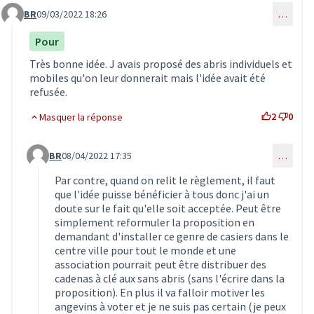
BR
09/03/2022 18:26
…
Commentaire 3553
Pour
Très bonne idée. J avais proposé des abris individuels et
mobiles qu'on leur donnerait mais l'idée avait été
refusée.
2
0
Masquer la réponse
BR
08/04/2022 17:35
…
Commentaire 3824 (réponse au commentaire 3553)
Par contre, quand on relit le règlement, il faut
que l'idée puisse bénéficier à tous donc j'ai un
doute sur le fait qu'elle soit acceptée. Peut être
simplement reformuler la proposition en
demandant d'installer ce genre de casiers dans le
centre ville pour tout le monde et une
association pourrait peut être distribuer des
cadenas à clé aux sans abris (sans l'écrire dans la
proposition). En plus il va falloir motiver les
angevins à voter et je ne suis pas certain (je peux