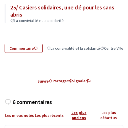
25/ Casiers solidaires, une clé pour les sans-
abris
La convivialité et la solidarité
Commentaire
La convivialité et la solidarité
Centre Ville
Filtrer les résultats de la catégorie : La convivial
Filtrer les résult
Partager
Signaler
Suivre
6 commentaires
Les plus
Les plus
Les mieux notés
Les plus récents
anciens
débattus