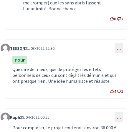
me tromper) que les sans abris fassent
l'unanimité. Bonne chance.
0
2
TESSON
31/03/2022 22:36
…
Commentaire 3728
Pour
Que dire de mieux, que de protéger les effets
personnels de ceux qui sont dèjà très démunis et qui
ont presque rien . Une idée humaniste et réaliste
4
1
Raph
29/04/2022 00:55
…
Commentaire 4065
Pour compléter, le projet coûterait environ 36 000 €