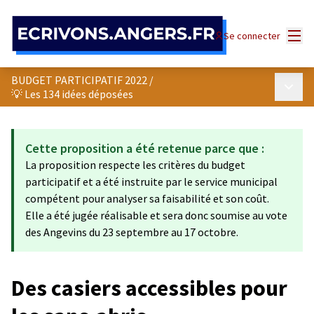
Panneau de gestion des cookies
Menu
Se connecter
BUDGET PARTICIPATIF 2022
/
Menu p
💡 Les 134 idées déposées
Cette proposition a été retenue parce que :
La proposition respecte les critères du budget
participatif et a été instruite par le service municipal
compétent pour analyser sa faisabilité et son coût.
Elle a été jugée réalisable et sera donc soumise au vote
des Angevins du 23 septembre au 17 octobre.
Des casiers accessibles pour