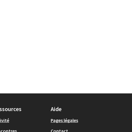
ssources
Aide
ivité
Pages légales
ncontres
Contact