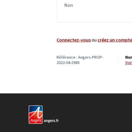
Non
Connectez-vous
ou
créez un compt
Référence : Angers-PROP-
Num
2022-04-2988
vo