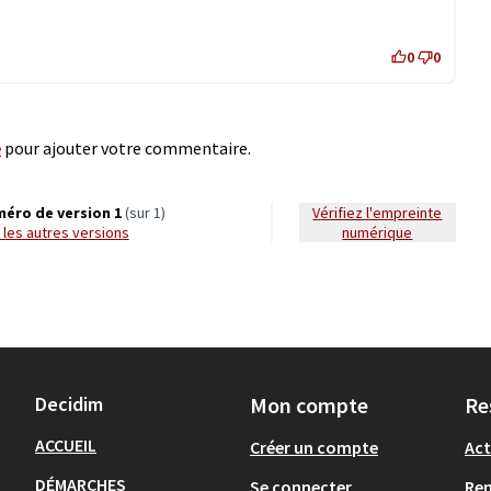
0
0
e
pour ajouter votre commentaire.
éro de version 1
(sur 1)
Vérifiez l'empreinte
ir les autres versions
numérique
Decidim
Mon compte
Re
ACCUEIL
Créer un compte
Act
DÉMARCHES
Se connecter
Re