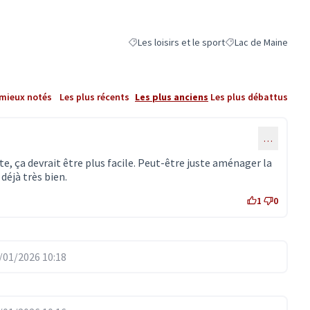
Les loisirs et le sport
Lac de Maine
Filtrer les résultats de la catégorie : Les lois
Filtrer les résultats
 mieux notés
Les plus récents
Les plus anciens
Les plus débattus
…
te, ça devrait être plus facile. Peut-être juste aménager la
déjà très bien.
1
0
01/2026 10:18