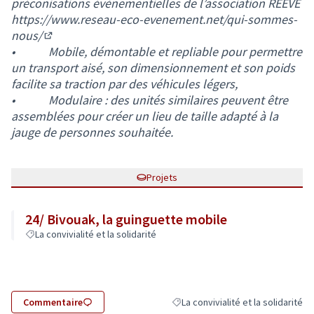
préconisations évènementielles de l’association REEVE
https://www.reseau-eco-evenement.net/qui-sommes-
nous/
(Lien externe)
• Mobile, démontable et repliable pour permettre
un transport aisé, son dimensionnement et son poids
facilite sa traction par des véhicules légers,
• Modulaire : des unités similaires peuvent être
assemblées pour créer un lieu de taille adapté à la
jauge de personnes souhaitée.
Projets
24/ Bivouak, la guinguette mobile
La convivialité et la solidarité
Commentaire
La convivialité et la solidarité
Filtrer les résultats de la catégorie