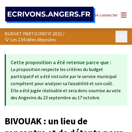
Panneau de gestion des cookies
Menu
Se connecter
BUDGET PARTICIPATIF 2022
/
Menu p
💡 Les 134 idées déposées
Cette proposition a été retenue parce que :
La proposition respecte les critères du budget
participatif et a été instruite par le service municipal
compétent pour analyser sa faisabilité et son coût.
Elle a été jugée réalisable et sera donc soumise au vote
des Angevins du 23 septembre au 17 octobre.
BIVOUAK : un lieu de