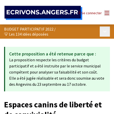
Panneau de gestion des cookies
Menu
Se connecter
BUDGET PARTICIPATIF 2022
/
Menu p
💡 Les 134 idées déposées
Cette proposition a été retenue parce que :
La proposition respecte les critères du budget
participatif et a été instruite par le service municipal
compétent pour analyser sa faisabilité et son coût.
Elle a été jugée réalisable et sera donc soumise au vote
des Angevins du 23 septembre au 17 octobre.
Espaces canins de liberté et