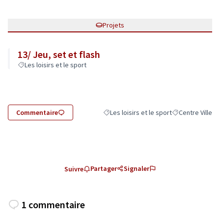
Projets
13/ Jeu, set et flash
Les loisirs et le sport
Commentaire
Les loisirs et le sport
Centre Ville
Filtrer les résultats de la catégorie : Les
Filtrer les résult
Partager
Signaler
Suivre
1 commentaire