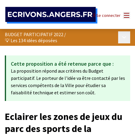
Panneau de gestion des cookies
Menu
Se connecter
BUDGET PARTICIPATIF 2022
/
Menu p
💡 Les 134 idées déposées
Cette proposition a été retenue parce que :
La proposition répond aux critères du Budget
participatif. Le porteur de l'idée va être contacté par les
services compétents de la Ville pour étudier sa
faisabilité technique et estimer son coût.
Eclairer les zones de jeux du
parc des sports de la