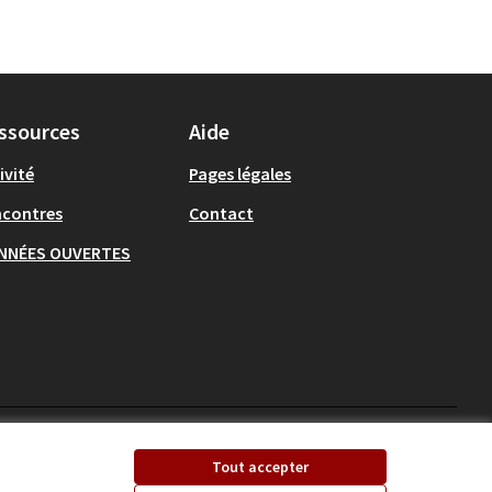
ssources
Aide
ivité
Pages légales
ncontres
Contact
NNÉES OUVERTES
Ecrivons Angers sur X
Ecrivons Angers sur
Tout accepter
(Lien externe)
(Lien externe)