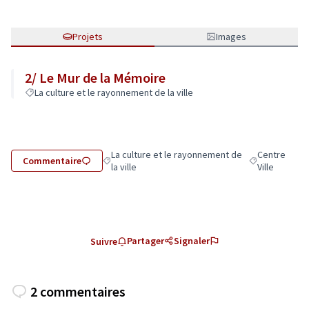
Projets
Images
2/ Le Mur de la Mémoire
La culture et le rayonnement de la ville
La culture et le rayonnement de
Centre
Commentaire
Filtrer les résultats de la catégorie : La culture et
Filtrer les résu
la ville
Ville
Partager
Signaler
Suivre
2 commentaires