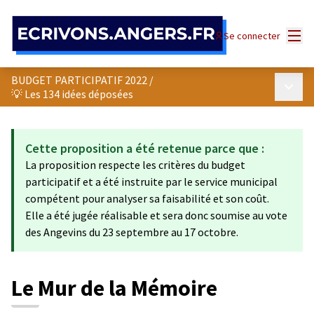
Panneau de gestion des cookies
Menu
Se connecter
BUDGET PARTICIPATIF 2022
/
Menu p
💡 Les 134 idées déposées
Cette proposition a été retenue parce que :
La proposition respecte les critères du budget
participatif et a été instruite par le service municipal
compétent pour analyser sa faisabilité et son coût.
Elle a été jugée réalisable et sera donc soumise au vote
des Angevins du 23 septembre au 17 octobre.
Le Mur de la Mémoire