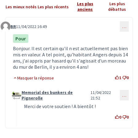
Les plus
Les plus
Les mieux notés
Les plus récents
anciens
débattus
BR
11/04/2022 16:49
…
Commentaire 3838
Pour
Bonjour. Il est certain qu'il n est actuellement pas bien
mis en valeur. A tel point, qu'habitant Angers depuis 14
ans, j'ai appris par hasard qu'il s'agissait d'un morceau
du mur de Berlin, il y a environ 4 ans!
1
0
Masquer la réponse
Memorial des bunkers de
11/04/2022
…
Commentaire 3840 (réponse au commentaire 3838)
Pignerolle
21:52
Merci de votre soutien ! A bientôt !
0
0