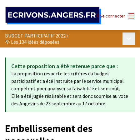
Panneau de gestion des cookies
Menu
Se connecter
BUDGET PARTICIPATIF 2022
/
Menu p
💡 Les 134 idées déposées
Cette proposition a été retenue parce que :
La proposition respecte les critères du budget
participatif et a été instruite par le service municipal
compétent pour analyser sa faisabilité et son coût.
Elle a été jugée réalisable et sera donc soumise au vote
des Angevins du 23 septembre au 17 octobre.
Embellissement des