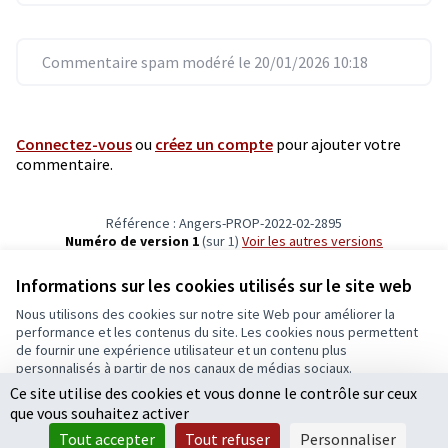
Commentaire spam modéré le 20/01/2026 10:18
Connectez-vous
ou
créez un compte
pour ajouter votre
commentaire.
Référence : Angers-PROP-2022-02-2895
Numéro de version 1
(sur 1)
voir les autres versions
Vérifiez l'empreinte numérique
Informations sur les cookies utilisés sur le site web
Nous utilisons des cookies sur notre site Web pour améliorer la
Conditions d'utilisation
performance et les contenus du site. Les cookies nous permettent
Paramètres des cookies
de fournir une expérience utilisateur et un contenu plus
Ecrivons Angers sur X
Ecrivons Angers sur Facebook
personnalisés à partir de nos canaux de médias sociaux.
(Lien externe)
(Lien externe)
Ce site utilise des cookies et vous donne le contrôle sur ceux
Tout accepter
que vous souhaitez activer
Accepter seulement les cookies essentiels
Tout accepter
Tout refuser
Personnaliser
Licence Cre
(Lien extern