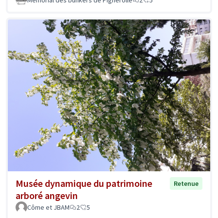
Memorial des bunkers de Pignerolle
2
5
Musée dynamique du patrimoine
Retenue
arboré angevin
Côme et JBAM
2
5