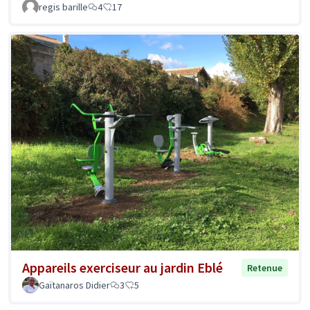
regis barille
4
17
Appareils exerciseur au jardin Eblé
Retenue
Gaïtanaros Didier
3
5