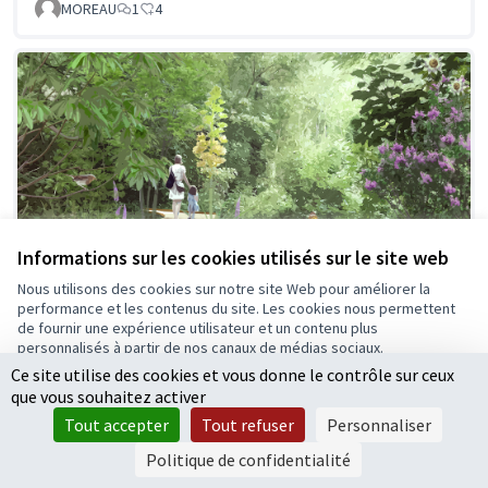
MOREAU
1
4
Informations sur les cookies utilisés sur le site web
Nous utilisons des cookies sur notre site Web pour améliorer la
performance et les contenus du site. Les cookies nous permettent
de fournir une expérience utilisateur et un contenu plus
Terra nostra, le jardin des possibles
Retenue
personnalisés à partir de nos canaux de médias sociaux.
Flavien Guidoux
0
10
Ce site utilise des cookies et vous donne le contrôle sur ceux
Tout accepter
que vous souhaitez activer
Accepter seulement les cookies essentiels
Tout accepter
Tout refuser
Personnaliser
Paramètres
Politique de confidentialité