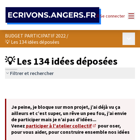
Panneau de gestion des cookies
Menu
Se connecter
BUDGET PARTICIPATIF 2022
/
Menu p
💡 Les 134 idées déposées
💡 Les 134 idées déposées
Filtrer et rechercher
Je peine, je bloque sur mon projet, j’ai déjà vu ça
ailleurs et c’est super, un rêve un peu fou, j’ai envie
de participer mais je n’ai pas d’idées...
Venez
participer à l'atelier collectif
pour oser,
(S'ouvre dans un nouve
pour vous aider, pour construire ensemble nos idées