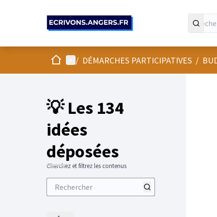
Panneau de gestion des cookies
Accueil
Menu principal
/
DÉMARCHES PARTICIPATIVES
/
BUD
💡 Les 134
idées
déposées
Cherchez et filtrez les contenus