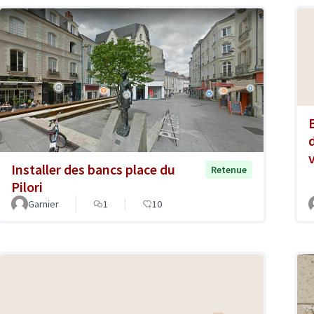
v
Installer des bancs place du
Retenue
Pilori
Garnier
1
10