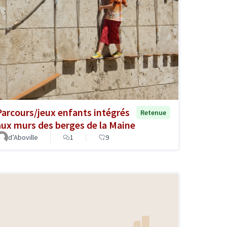
Parcours/jeux enfants intégrés
Retenue
aux murs des berges de la Maine
d’Aboville
1
9