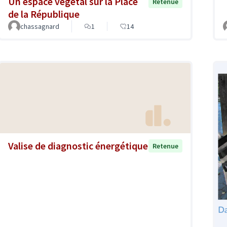
Un espace végétal sur la Place
Retenue
de la République
chassagnard
1
14
Valise de diagnostic énergétique
Retenue