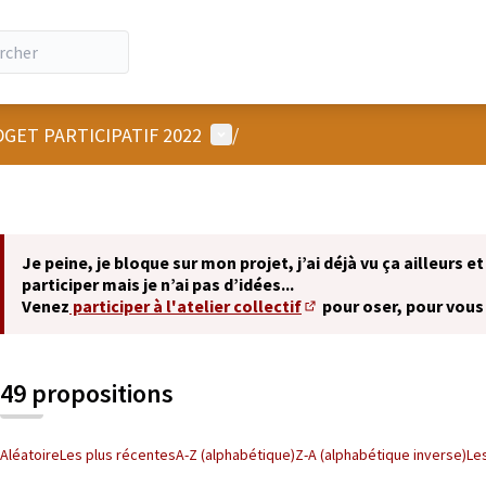
Menu utilisateur
GET PARTICIPATIF 2022
/
Je peine, je bloque sur mon projet, j’ai déjà vu ça ailleurs et
participer mais je n’ai pas d’idées...
Venez
participer à l'atelier collectif
pour oser, pour vous
(S'ouvre dans un nouvel 
49 propositions
Aléatoire
Les plus récentes
A-Z (alphabétique)
Z-A (alphabétique inverse)
Le