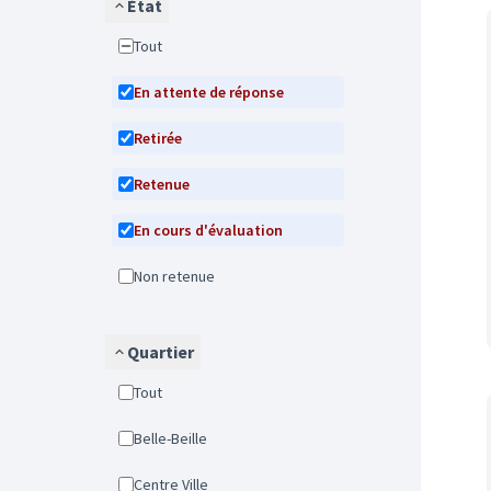
État
Tout
En attente de réponse
Retirée
Retenue
En cours d'évaluation
Non retenue
Quartier
Tout
Belle-Beille
Centre Ville