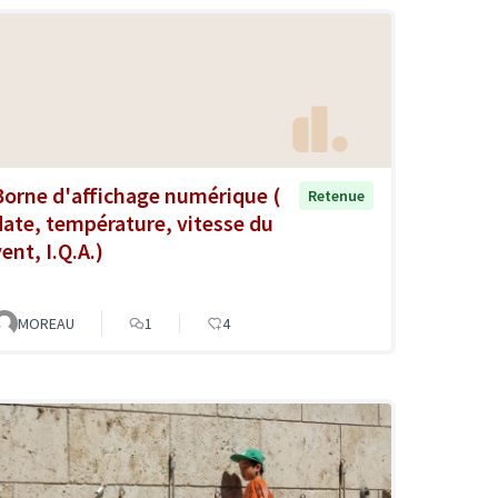
Borne d'affichage numérique (
Retenue
date, température, vitesse du
ent, I.Q.A.)
MOREAU
1
4