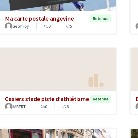
Ma carte postale angevine
Retenue
Geoffroy
0
5
Casiers stade piste d’athlétisme
Retenue
IMBERT
0
6