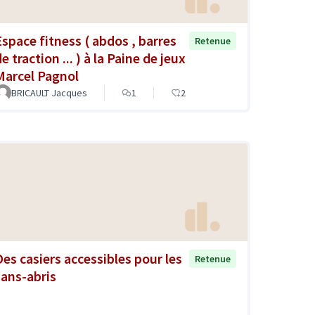
Espace fitness ( abdos , barres
Retenue
e traction ... ) à la Paine de jeux
Marcel Pagnol
BRICAULT Jacques
1
2
Des casiers accessibles pour les
Retenue
sans-abris