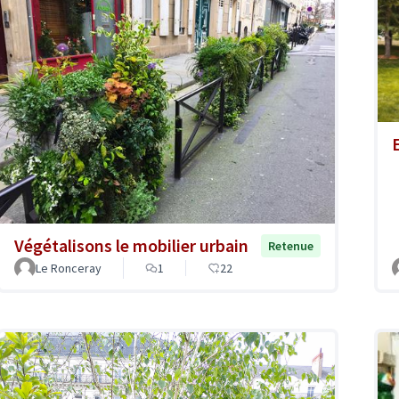
E
Végétalisons le mobilier urbain
Retenue
Le Ronceray
1
22