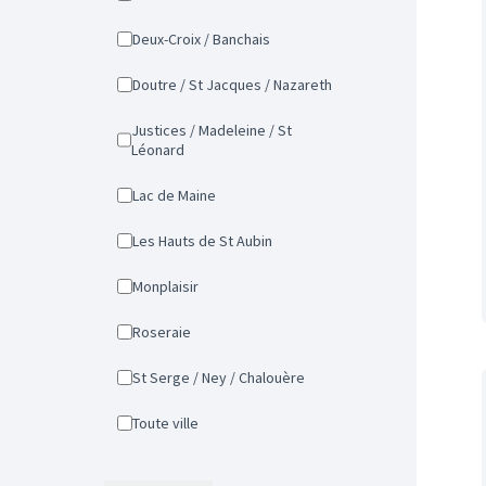
Deux-Croix / Banchais
Doutre / St Jacques / Nazareth
Justices / Madeleine / St
Léonard
Lac de Maine
Les Hauts de St Aubin
Monplaisir
Roseraie
St Serge / Ney / Chalouère
Toute ville