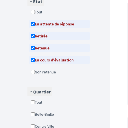
État
Tout
En attente de réponse
Retirée
Retenue
En cours d'évaluation
Non retenue
Quartier
Tout
Belle-Beille
Centre Ville