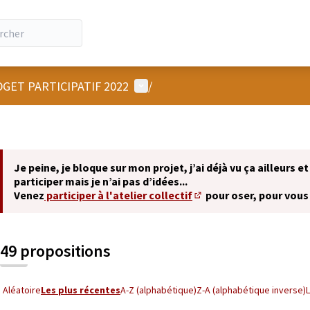
Menu utilisateur
GET PARTICIPATIF 2022
/
Je peine, je bloque sur mon projet, j’ai déjà vu ça ailleurs et
participer mais je n’ai pas d’idées...
Venez
participer à l'atelier collectif
pour oser, pour vous
(S'ouvre dans un nouvel 
49 propositions
Aléatoire
Les plus récentes
A-Z (alphabétique)
Z-A (alphabétique inverse)