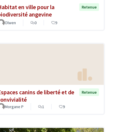
Habitat en ville pour la
Retenue
biodiversité angevine
Olwen
0
9
Espaces canins de liberté et de
Retenue
convivialité
Morgane P
1
9