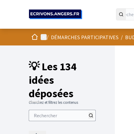
Panneau de gestion des cookies
Accueil
Menu principal
/
DÉMARCHES PARTICIPATIVES
/
BUD
💡 Les 134
idées
déposées
Cherchez et filtrez les contenus