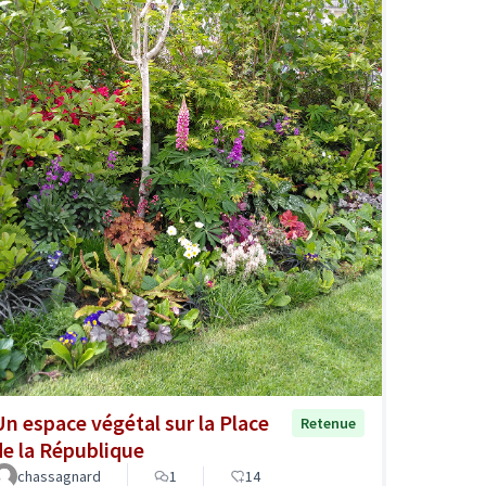
Un espace végétal sur la Place
Retenue
de la République
chassagnard
1
14