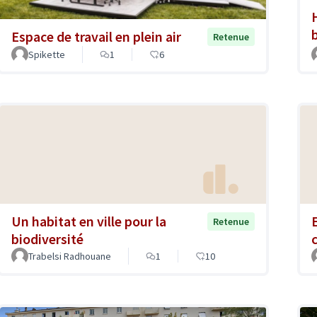
Espace de travail en plein air
Retenue
Spikette
1
6
Un habitat en ville pour la
Retenue
biodiversité
Trabelsi Radhouane
1
10