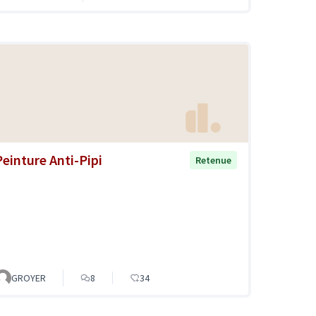
Peinture Anti-Pipi
Retenue
GROYER
8
34