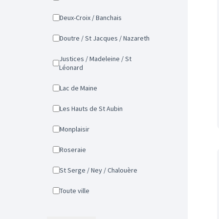
Deux-Croix / Banchais
Doutre / St Jacques / Nazareth
Justices / Madeleine / St
Léonard
Lac de Maine
Les Hauts de St Aubin
Monplaisir
Roseraie
St Serge / Ney / Chalouère
Toute ville