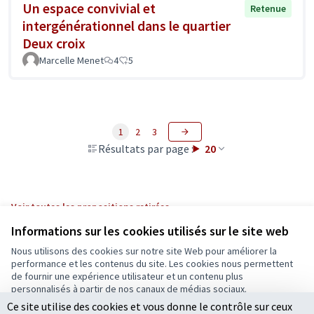
Un espace convivial et
Retenue
intergénérationnel dans le quartier
Deux croix
Marcelle Menet
4
5
1
2
3
Résultats par page :
20
Voir toutes les propositions retirées
Informations sur les cookies utilisés sur le site web
Nous utilisons des cookies sur notre site Web pour améliorer la
Conditions d'utilisation
performance et les contenus du site. Les cookies nous permettent
Paramètres des cookies
de fournir une expérience utilisateur et un contenu plus
Ecrivons Angers sur X
Ecrivons Angers sur Facebook
personnalisés à partir de nos canaux de médias sociaux.
(Lien externe)
(Lien externe)
Ce site utilise des cookies et vous donne le contrôle sur ceux
Tout accepter