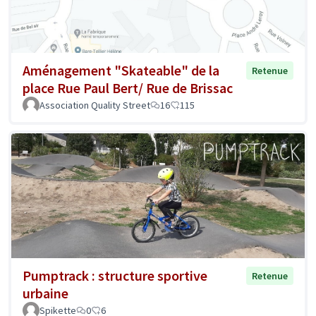
Aménagement "Skateable" de la
Retenue
place Rue Paul Bert/ Rue de Brissac
Association Quality Street
16
115
Pumptrack : structure sportive
Retenue
urbaine
Spikette
0
6