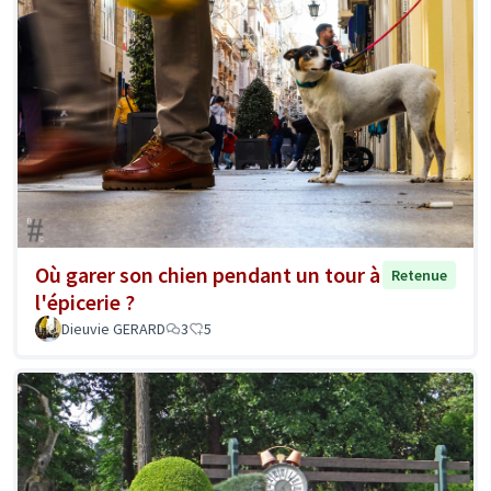
Où garer son chien pendant un tour à
Retenue
l'épicerie ?
Dieuvie GERARD
3
5