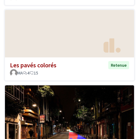
Les pavés colorés
Retenue
MA
4
15