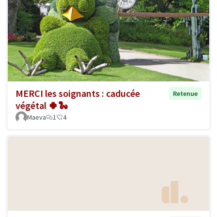
MERCI les soignants : caducée
Retenue
végétal 🍀🐍
Maeva
1
4