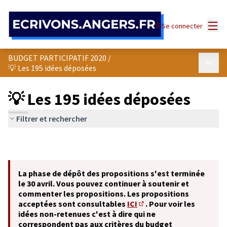
Panneau de gestion des cookies
Menu
Se connecter
BUDGET PARTICIPATIF 2020
/
Menu p
💡 Les 195 idées déposées
💡 Les 195 idées déposées
Filtrer et rechercher
La phase de dépôt des propositions s'est terminée
le 30 avril. Vous pouvez continuer à soutenir et
commenter les propositions. Les propositions
acceptées sont consultables
ICI
. Pour voir les
(S'ouvre dans un nouvel o
idées non-retenues c'est à dire qui ne
correspondent pas aux critères du budget