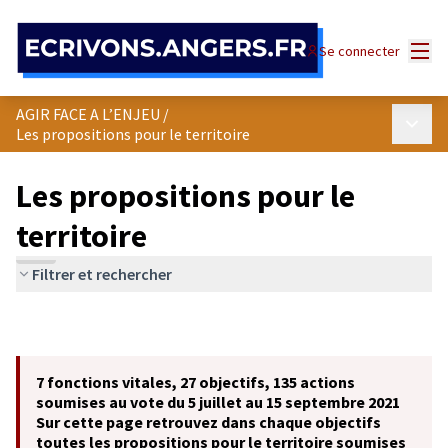
Panneau de gestion des cookies
Menu
Se connecter
AGIR FACE A L’ENJEU
/
Menu p
Les propositions pour le territoire
Les propositions pour le
territoire
Filtrer et rechercher
7 fonctions vitales, 27 objectifs, 135 actions
soumises au vote du 5 juillet au 15 septembre 2021
Sur cette page retrouvez dans chaque objectifs
toutes les propositions pour le territoire soumises