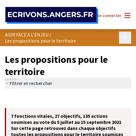
Panneau de gestion des cookies
Menu
Se connecter
AGIR FACE A L’ENJEU
/
Menu p
Les propositions pour le territoire
Les propositions pour le
territoire
Filtrer et rechercher
7 fonctions vitales, 27 objectifs, 135 actions
soumises au vote du 5 juillet au 15 septembre 2021
Sur cette page retrouvez dans chaque objectifs
toutes les propositions pour le territoire soumises