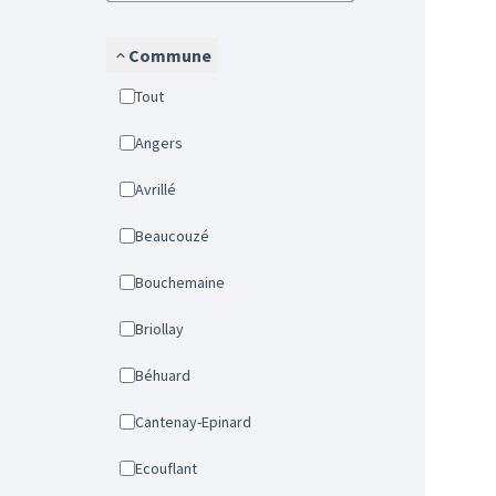
Commune
Tout
Angers
Avrillé
Beaucouzé
Bouchemaine
Briollay
Béhuard
Cantenay-Epinard
Ecouflant