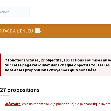
Menu utilisateur
R FACE A L’ENJEU
/
7 fonctions vitales, 27 objectifs, 135 actions soumises au v
Sur cette page retrouvez dans chaque objectifs toutes les 
vote et les propositions citoyennes qui y sont liées.
27 propositions
Aléatoire
Les plus récentes
A-Z (alphabétique)
Z-A (alphabétique invers