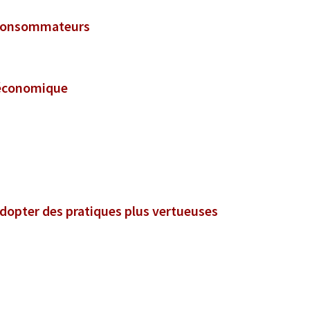
t consommateurs
é économique
adopter des pratiques plus vertueuses