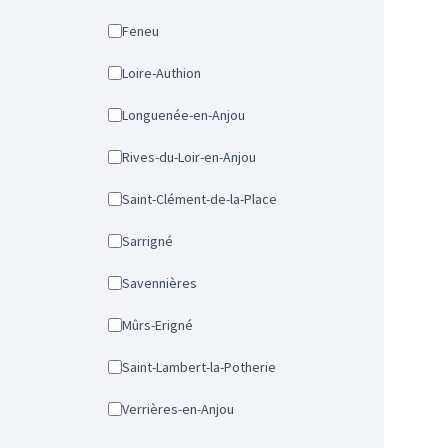
Feneu
Loire-Authion
Longuenée-en-Anjou
Rives-du-Loir-en-Anjou
Saint-Clément-de-la-Place
Sarrigné
Savennières
Mûrs-Erigné
Saint-Lambert-la-Potherie
Verrières-en-Anjou