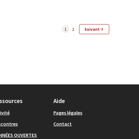
1
2
Suivant
ssources
Aide
ivité
Pages légales
ncontres
Contact
NNÉES OUVERTES