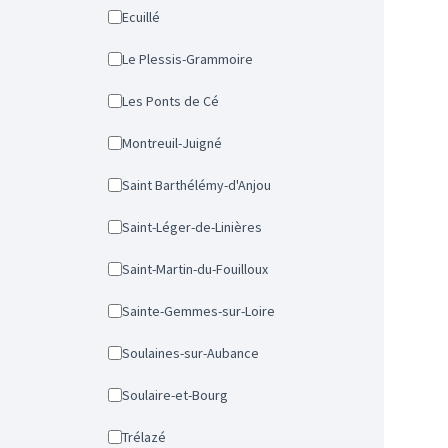
Ecuillé
Le Plessis-Grammoire
Les Ponts de Cé
Montreuil-Juigné
Saint Barthélémy-d'Anjou
Saint-Léger-de-Linières
Saint-Martin-du-Fouilloux
Sainte-Gemmes-sur-Loire
Soulaines-sur-Aubance
Soulaire-et-Bourg
Trélazé