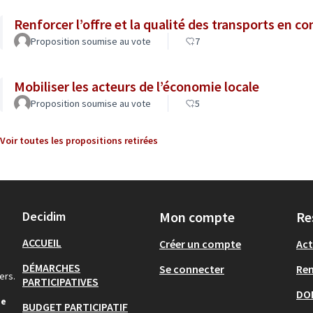
Renforcer l’offre et la qualité des transports en 
Proposition soumise au vote
7
Mobiliser les acteurs de l’économie locale
Proposition soumise au vote
5
Voir toutes les propositions retirées
Decidim
Mon compte
Re
ACCUEIL
Créer un compte
Act
DÉMARCHES
Se connecter
Re
ers.
PARTICIPATIVES
DO
de
BUDGET PARTICIPATIF