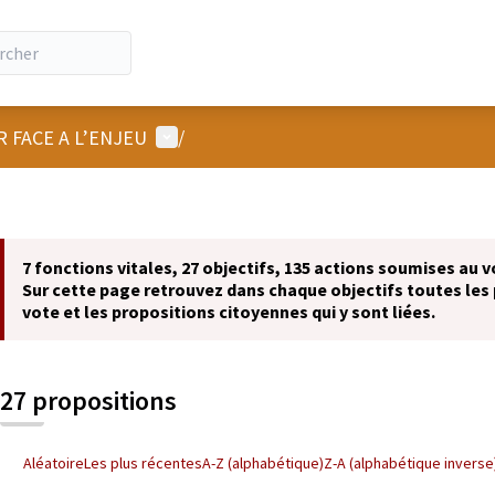
Menu utilisateur
R FACE A L’ENJEU
/
7 fonctions vitales, 27 objectifs, 135 actions soumises au v
Sur cette page retrouvez dans chaque objectifs toutes les 
vote et les propositions citoyennes qui y sont liées.
27 propositions
Aléatoire
Les plus récentes
A-Z (alphabétique)
Z-A (alphabétique inverse