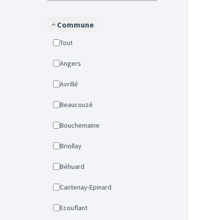
Commune
Tout
Angers
Avrillé
Beaucouzé
Bouchemaine
Briollay
Béhuard
Cantenay-Epinard
Ecouflant