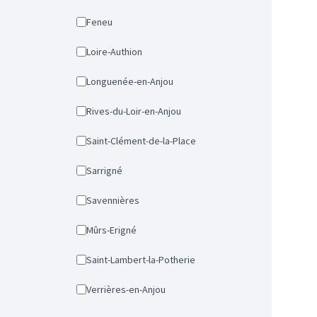
Feneu
Loire-Authion
Longuenée-en-Anjou
Rives-du-Loir-en-Anjou
Saint-Clément-de-la-Place
Sarrigné
Savennières
Mûrs-Erigné
Saint-Lambert-la-Potherie
Verrières-en-Anjou