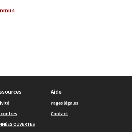
commun
ssources
Aide
ivité
Pages légales
ncontres
Contact
NNÉES OUVERTES