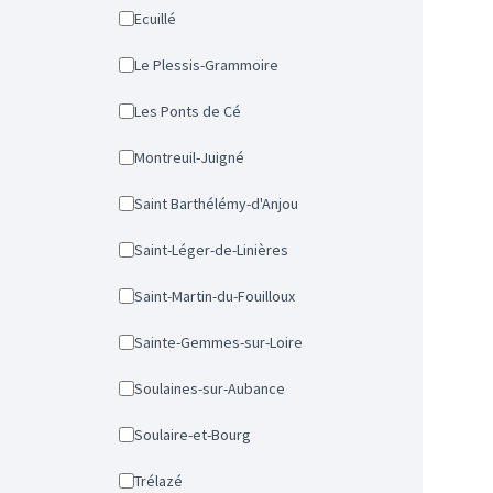
Ecuillé
Le Plessis-Grammoire
Les Ponts de Cé
Montreuil-Juigné
Saint Barthélémy-d'Anjou
Saint-Léger-de-Linières
Saint-Martin-du-Fouilloux
Sainte-Gemmes-sur-Loire
Soulaines-sur-Aubance
Soulaire-et-Bourg
Trélazé