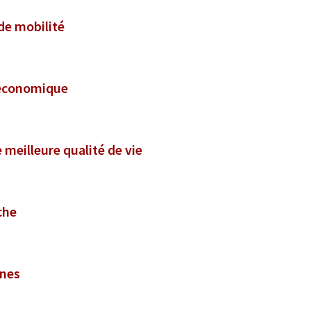
 de mobilité
é économique
e meilleure qualité de vie
che
nnes