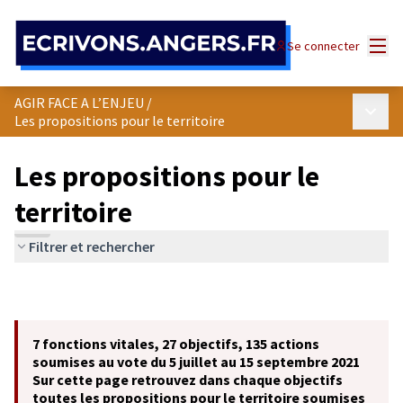
Panneau de gestion des cookies
Menu
Se connecter
AGIR FACE A L’ENJEU
/
Menu p
Les propositions pour le territoire
Les propositions pour le
territoire
Filtrer et rechercher
7 fonctions vitales, 27 objectifs, 135 actions
soumises au vote du 5 juillet au 15 septembre 2021
Sur cette page retrouvez dans chaque objectifs
toutes les propositions pour le territoire soumises