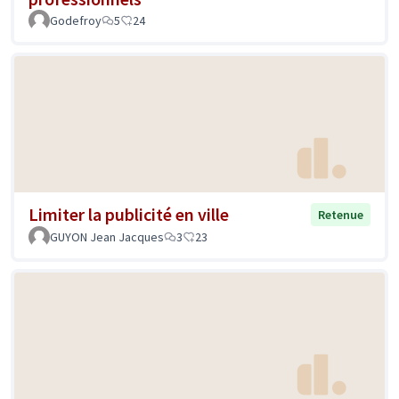
Godefroy
5
24
Limiter la publicité en ville
Retenue
GUYON Jean Jacques
3
23