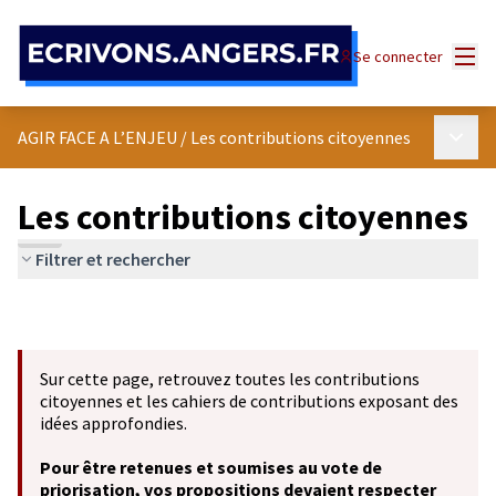
Panneau de gestion des cookies
Menu
Se connecter
Menu p
AGIR FACE A L’ENJEU
/
Les contributions citoyennes
Les contributions citoyennes
Filtrer et rechercher
Sur cette page, retrouvez toutes les contributions
citoyennes et les cahiers de contributions exposant des
idées approfondies.
Pour être retenues et soumises au vote de
priorisation, vos propositions devaient respecter