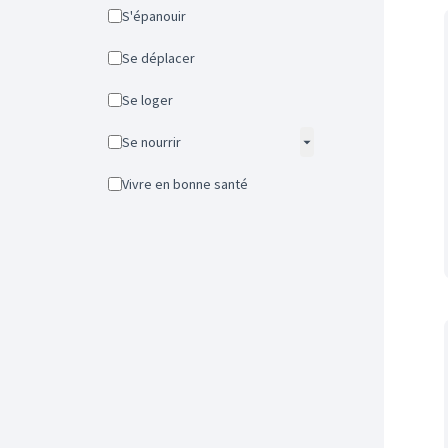
S'épanouir
Se déplacer
Se loger
Se nourrir
Vivre en bonne santé