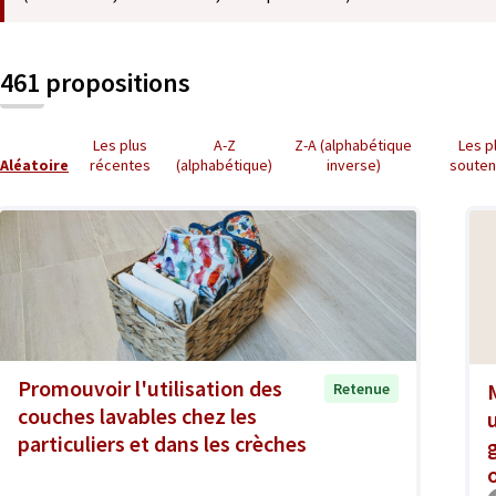
461 propositions
Les plus
A-Z
Z-A (alphabétique
Les p
Aléatoire
récentes
(alphabétique)
inverse)
soute
Promouvoir l'utilisation des
Retenue
couches lavables chez les
particuliers et dans les crèches