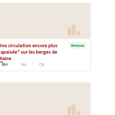
Une circulation encore plus
Retenue
"apaisée" sur les berges de
Maine
BR
1
5