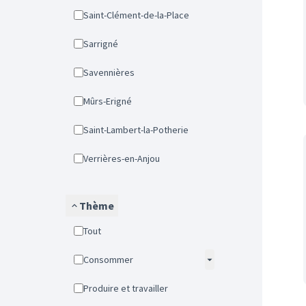
Saint-Clément-de-la-Place
Sarrigné
Savennières
Mûrs-Erigné
Saint-Lambert-la-Potherie
Verrières-en-Anjou
Thème
Tout
Consommer
Produire et travailler