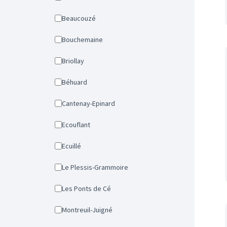
Beaucouzé
Bouchemaine
Briollay
Béhuard
Cantenay-Epinard
Ecouflant
Ecuillé
Le Plessis-Grammoire
Les Ponts de Cé
Montreuil-Juigné