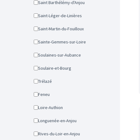
Saint Barthélémy-d'Anjou
Saint-Léger-de-Linières
Saint-Martin-du-Fouilloux
Sainte-Gemmes-sur-Loire
Soulaines-sur-Aubance
Soulaire-et-Bourg
Trélazé
Feneu
Loire-Authion
Longuenée-en-Anjou
Rives-du-Loir-en-Anjou