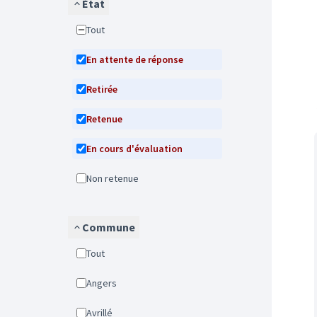
État
Tout
En attente de réponse
Retirée
Retenue
En cours d'évaluation
Non retenue
Commune
Tout
Angers
Avrillé