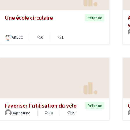
Une école circulaire
Retenue
ADECC
0
1
Favoriser l'utilisation du vélo
Retenue
Baptistune
10
29