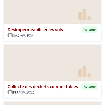
Désimperméabiliser les sols
Retenue
Solène
4
9
Collecte des déchets compostables
Retenue
PERAIS
2
12