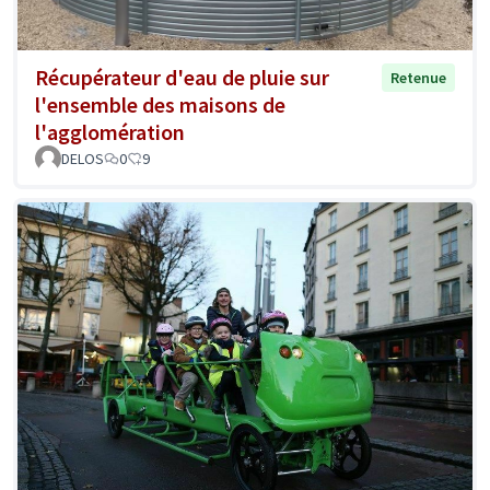
Récupérateur d'eau de pluie sur
Retenue
l'ensemble des maisons de
l'agglomération
DELOS
0
9