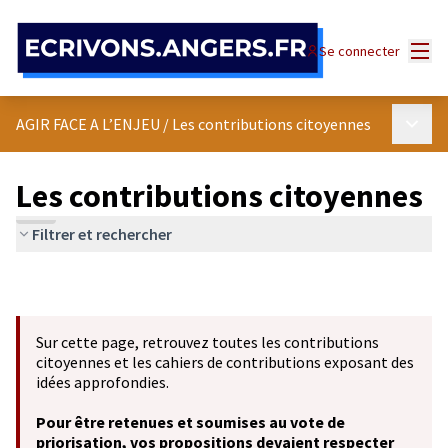
Panneau de gestion des cookies
Menu
Se connecter
Menu p
AGIR FACE A L’ENJEU
/
Les contributions citoyennes
Les contributions citoyennes
Filtrer et rechercher
Sur cette page, retrouvez toutes les contributions
citoyennes et les cahiers de contributions exposant des
idées approfondies.
Pour être retenues et soumises au vote de
priorisation, vos propositions devaient respecter