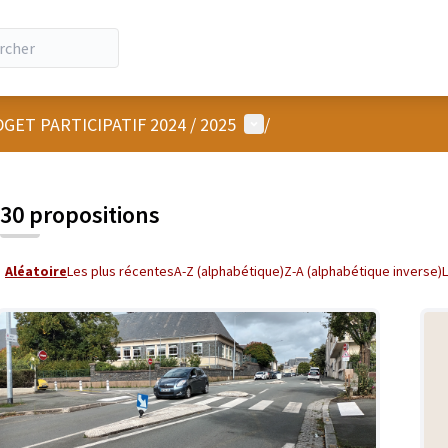
Menu utilisateur
GET PARTICIPATIF 2024 / 2025
/
30 propositions
Aléatoire
Les plus récentes
A-Z (alphabétique)
Z-A (alphabétique inverse)