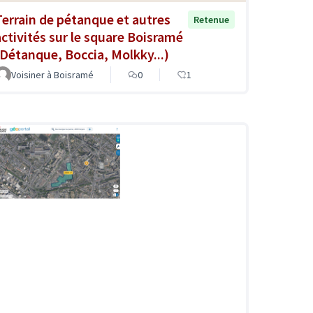
Terrain de pétanque et autres
Retenue
activités sur le square Boisramé
(Détanque, Boccia, Molkky...)
Voisiner à Boisramé
0
1