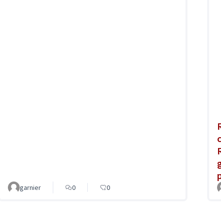
garnier
0
0