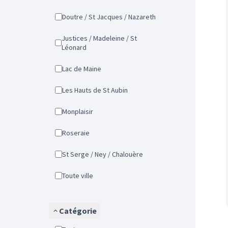
Doutre / St Jacques / Nazareth
Justices / Madeleine / St
Léonard
Lac de Maine
Les Hauts de St Aubin
Monplaisir
Roseraie
St Serge / Ney / Chalouère
Toute ville
Catégorie