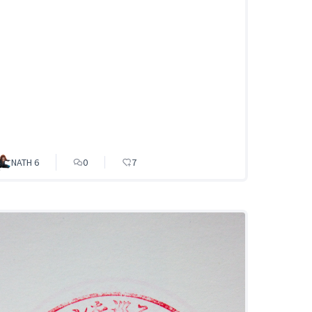
NATH 6
0
7