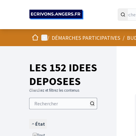
Panneau de gestion des cookies
Accueil
Menu principal
/
DÉMARCHES PARTICIPATIVES
/
BUD
LES 152 IDEES
DEPOSEES
Cherchez et filtrez les contenus
État
Tout