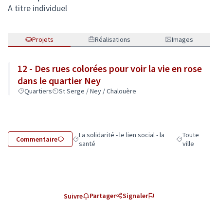
A titre individuel
Projets
Réalisations
Images
12 - Des rues colorées pour voir la vie en rose
dans le quartier Ney
Quartiers
St Serge / Ney / Chalouère
La solidarité - le lien social - la
Toute
Commentaire
Filtrer les résultats de la catégorie : La solidarité - 
Filtrer les rés
santé
ville
Partager
Signaler
Suivre