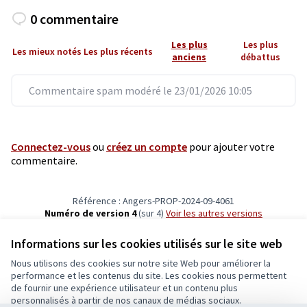
0 commentaire
Les plus
Les plus
Les mieux notés
Les plus récents
anciens
débattus
Commentaire spam modéré le 23/01/2026 10:05
Connectez-vous
ou
créez un compte
pour ajouter votre
commentaire.
Référence : Angers-PROP-2024-09-4061
Numéro de version 4
(sur 4)
voir les autres versions
Vérifiez l'empreinte numérique
Informations sur les cookies utilisés sur le site web
Nous utilisons des cookies sur notre site Web pour améliorer la
Conditions d'utilisation
performance et les contenus du site. Les cookies nous permettent
Paramètres des cookies
de fournir une expérience utilisateur et un contenu plus
Ecrivons Angers sur X
Ecrivons Angers sur Facebook
personnalisés à partir de nos canaux de médias sociaux.