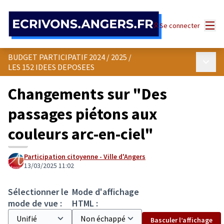
Panneau de gestion des cookies
Menu
Se connecter
BUDGET PARTICIPATIF 2024 / 2025
/
Menu p
LES 152 IDEES DEPOSEES
Changements sur "Des
passages piétons aux
couleurs arc-en-ciel"
Participation citoyenne - Ville d'Angers
13/03/2025 11:02
Sélectionner le
Mode d'affichage
mode de vue :
HTML :
Basculer l’affichage