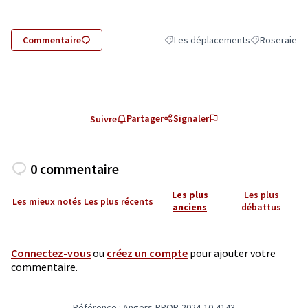
Commentaire
Les déplacements
Roseraie
Filtrer les résultats de la catégor
Filtrer les rés
Partager
Signaler
Suivre
0 commentaire
Les plus
Les plus
Les mieux notés
Les plus récents
anciens
débattus
Connectez-vous
ou
créez un compte
pour ajouter votre
commentaire.
Référence : Angers-PROP-2024-10-4143