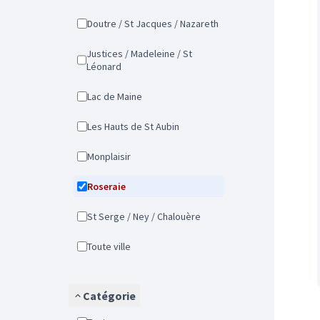
Doutre / St Jacques / Nazareth
Justices / Madeleine / St
Léonard
Lac de Maine
Les Hauts de St Aubin
Monplaisir
Roseraie
St Serge / Ney / Chalouère
Toute ville
Catégorie