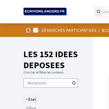
Panneau de gestion des cookies
Accueil
Menu principal
/
DÉMARCHES PARTICIPATIVES
/
BUD
LES 152 IDEES
DEPOSEES
Cherchez et filtrez les contenus
État
Tout