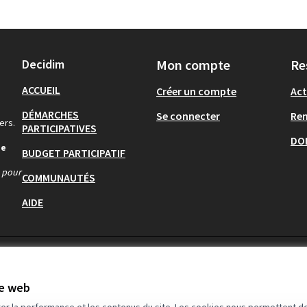
Decidim
Mon compte
Re
ACCUEIL
Créer un compte
Act
DÉMARCHES
Se connecter
Re
ers.
PARTICIPATIVES
DO
de
BUDGET PARTICIPATIF
s pour
COMMUNAUTÉS
AIDE
te web
rer la performance et les contenus du site. Les cookies nous permettent de