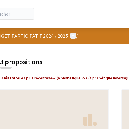
Menu utilisateur
GET PARTICIPATIF 2024 / 2025
/
3 propositions
Aléatoire
Les plus récentes
A-Z (alphabétique)
Z-A (alphabétique inverse)