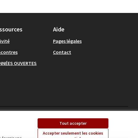
ssources
Aide
ivité
Pages légales
ncontres
Contact
NNÉES OUVERTES
Ecrivons Angers sur X
Ecrivons Angers sur
Tout accepter
(Lien externe)
(Lien externe)
Accepter seulement les cookies
 fournir une