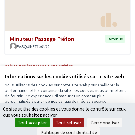
Minuteur Passage Piéton
Retenue
PASQUINET
0
2
Voir toutes les propositions retirées
Informations sur les cookies utilisés sur le site web
Nous utilisons des cookies sur notre site Web pour améliorer la
Conditions d'utilisation
performance et les contenus du site. Les cookies nous permettent
Paramètres des cookies
de fournir une expérience utilisateur et un contenu plus
Ecrivons Angers sur X
Ecrivons Angers sur Facebook
personnalisés à partir de nos canaux de médias sociaux.
(Lien externe)
(Lien externe)
Ce site utilise des cookies et vous donne le contrôle sur ceux
Tout accepter
que vous souhaitez activer
Accepter seulement les cookies essentiels
Tout accepter
Tout refuser
Personnaliser
Licence Cre
(Lien extern
Paramètres
(Lien externe)
Site réalisé grâce au
logiciel libre Decidim
.
Politique de confidentialité
(Lien externe)