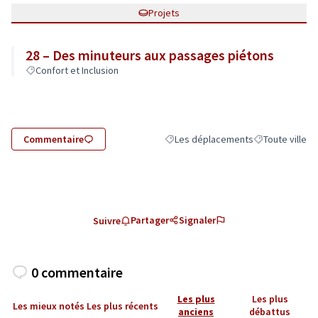
Projets
28 – Des minuteurs aux passages piétons
Confort et Inclusion
Commentaire
Les déplacements
Toute ville
Filtrer les résultats de la catégorie
Filtrer les résu
Partager
Signaler
Suivre
0 commentaire
Les plus
Les plus
Les mieux notés
Les plus récents
anciens
débattus