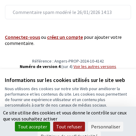
Commentaire spam modéré le 26/01/2026 14:13
Connectez-vous
ou
créez un compte
pour ajouter votre
commentaire.
Référence : Angers-PROP-2024-10-4142
Numéro de version 4
(sur 4)
voir les autres versions
Vérifiez l'empreinte numérique
Informations sur les cookies utilisés sur le site web
Nous utilisons des cookies sur notre site Web pour améliorer la
Conditions d'utilisation
performance et les contenus du site. Les cookies nous permettent
Paramètres des cookies
de fournir une expérience utilisateur et un contenu plus
Ecrivons Angers sur X
Ecrivons Angers sur Facebook
personnalisés à partir de nos canaux de médias sociaux.
(Lien externe)
(Lien externe)
Ce site utilise des cookies et vous donne le contrôle sur ceux
Tout accepter
que vous souhaitez activer
Accepter seulement les cookies essentiels
Tout accepter
Tout refuser
Personnaliser
Licence Cre
(Lien extern
Paramètres
(Lien externe)
Site réalisé grâce au
logiciel libre Decidim
.