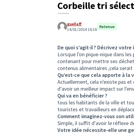
Corbeille tri sélec
guellaff
Retenue
14/01/2024 16:16
De quoi s’agit-il ? Décrivez votre 
Lorsque l'on pique-nique dans les par
contenant pour mettre ses déchets. 
contenus alimentaires ,cela serait
Qu’est-ce que cela apporte à la v
Actuellement, cela n'existe pas et c
d'avoir un meilleur impact sur l'e
Qui va en bénéficier ?
tous les habitants de la ville et t
touristes et travailleurs en dépla
Comment imaginez-vous son utili
Simple, il suffit d'avoir le réflex
Votre idée nécessite-elle une ges