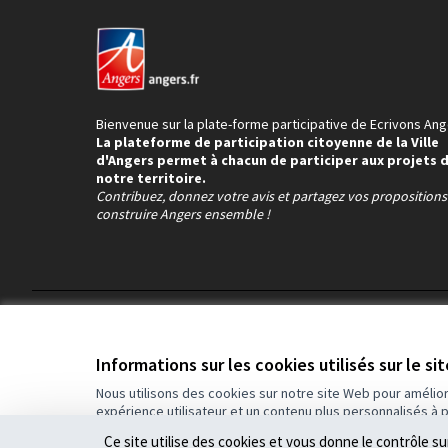
Bienvenue sur la plate-forme participative de Ecrivons Ang
La plateforme de participation citoyenne de la Ville
d'Angers permet à chacun de participer aux projets 
notre territoire.
Contribuez, donnez votre avis et partagez vos proposition
construire Angers ensemble !
Conditions d'utilisation
Paramètres des cookies
Informations sur les cookies utilisés sur le si
Nous utilisons des cookies sur notre site Web pour amélio
expérience utilisateur et un contenu plus personnalisés à 
(Lien externe)
Site réalisé grâce au
logiciel libre Decidim
.
Ce site utilise des cookies et vous donne le contrôle s