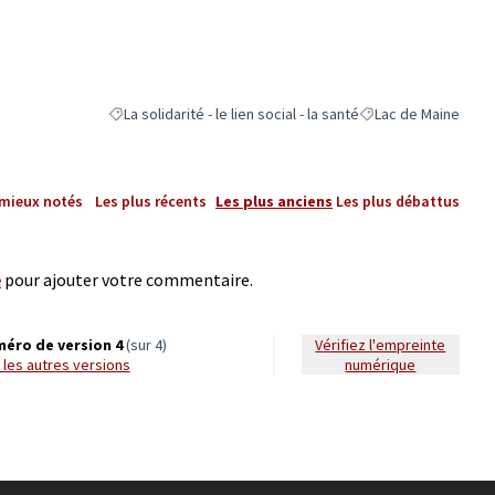
La solidarité - le lien social - la santé
Lac de Maine
Filtrer les résultats de la catégorie : La solidarité - le lien so
Filtrer les résultats
 mieux notés
Les plus récents
Les plus anciens
Les plus débattus
e
pour ajouter votre commentaire.
éro de version 4
(sur 4)
Vérifiez l'empreinte
ir les autres versions
numérique