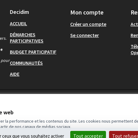
Decidim
Mon compte
Re
ACCUEIL
Créer un compte
Act
DÉMARCHES
Se connecter
Re
ers.
PARTICIPATIVES
Tél
de
BUDGET PARTICIPATIF
Op
s pour
COMMUNAUTÉS
AIDE
te web
rer la performance et les contenus du site. Les cookies nous permettent de
partir de nos canaux de médias sociaux.
Tout accepter
Tout refuse
ur ceux que vous souhaitez activer