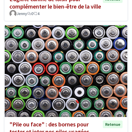
complémenter le bien-être de la ville
Jenny
0
4
"Pile ou face" : des bornes pour
Retenue
tester et jeter nos piles usagées