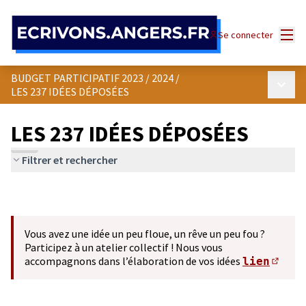
Panneau de gestion des cookies
Menu
Se connecter
BUDGET PARTICIPATIF 2023 / 2024
/
Menu p
LES 237 IDÉES DÉPOSÉES
LES 237 IDÉES DÉPOSÉES
Filtrer et rechercher
Vous avez une idée un peu floue, un rêve un peu fou ?
Participez à un atelier collectif ! Nous vous
accompagnons dans l’élaboration de vos idées
lien
(S'ou