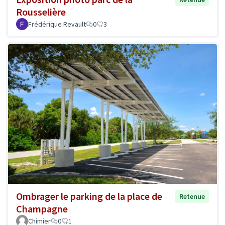
Rousselière
Frédérique Revault
0
3
Ombrager le parking de la place de
Retenue
Champagne
Chimier
0
1