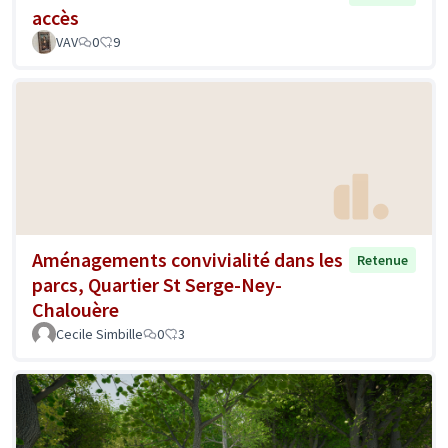
accès
VAV
0
9
Aménagements convivialité dans les
Retenue
parcs, Quartier St Serge-Ney-
Chalouère
Cecile Simbille
0
3