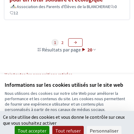
Association des Parents d'Élèves de la BLANCHERAIE
0
12
1
2
Résultats par page :
20
Voir toutes les propositions retirées
Informations sur les cookies utilisés sur le site web
Nous utilisons des cookies sur notre site Web pour améliorer la
Conditions d'utilisation
performance et les contenus du site. Les cookies nous permettent
Paramètres des cookies
de fournir une expérience utilisateur et un contenu plus
Ecrivons Angers sur X
Ecrivons Angers sur Facebook
personnalisés à partir de nos canaux de médias sociaux.
(Lien externe)
(Lien externe)
Ce site utilise des cookies et vous donne le contrôle sur ceux
Tout accepter
que vous souhaitez activer
Accepter seulement les cookies essentiels
Tout accepter
Tout refuser
Personnaliser
Licence Cre
(Lien extern