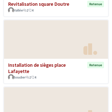
Revitalisation square Doutre
Retenue
Vallée
2
4
Installation de sièges place
Retenue
Lafayette
boudier
2
4