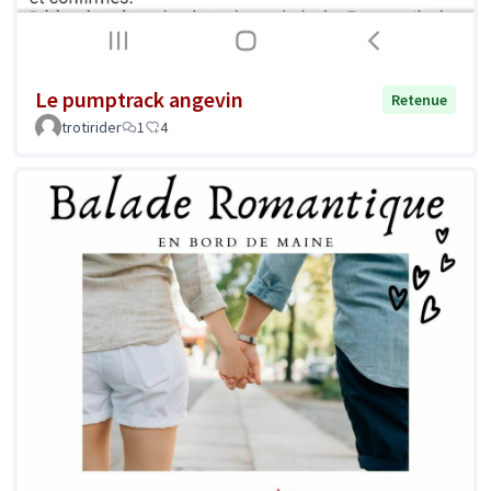
Le pumptrack angevin
Retenue
trotirider
1
4