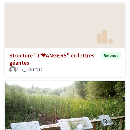
Structure "J'❤ANGERS" en lettres
Retenue
géantes
Alex_is
1
12