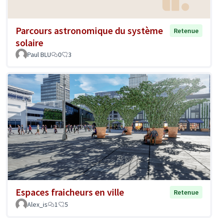
Parcours astronomique du système
Retenue
solaire
Paul BLU
0
3
Espaces fraicheurs en ville
Retenue
Alex_is
1
5