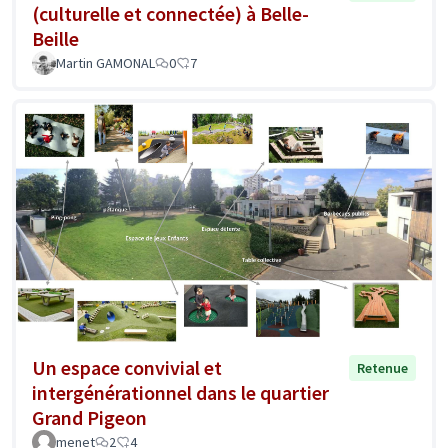
(culturelle et connectée) à Belle-
Beille
Martin GAMONAL
0
7
Un espace convivial et
Retenue
intergénérationnel dans le quartier
Grand Pigeon
menet
2
4