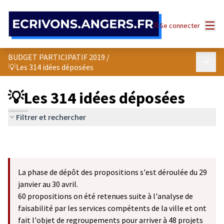
Panneau de gestion des cookies
Menu
Se connecter
BUDGET PARTICIPATIF 2019
/
Menu p
💡Les 314 idées déposées
💡Les 314 idées déposées
Filtrer et rechercher
La phase de dépôt des propositions s'est déroulée du 29
janvier au 30 avril.
60 propositions on été retenues suite à l'analyse de
faisabilité par les services compétents de la ville et ont
fait l'objet de regroupements pour arriver à 48 projets