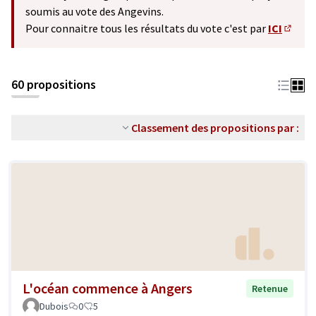
soumis au vote des Angevins.
Pour connaitre tous les résultats du vote c'est par
ICI
(S'ouv
60 propositions
Classement des propositions par :
L'océan commence à Angers
Retenue
Dubois
0
5