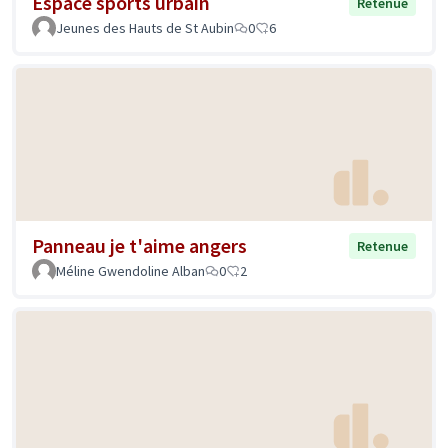
Espace sports urbain
Retenue
Jeunes des Hauts de St Aubin
0
6
Panneau je t'aime angers
Retenue
Méline Gwendoline Alban
0
2