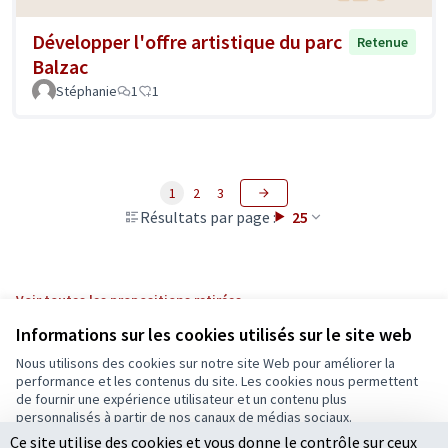
Développer l'offre artistique du parc
Retenue
Balzac
Stéphanie
1
1
1
2
3
Résultats par page :
25
Voir toutes les propositions retirées
Informations sur les cookies utilisés sur le site web
Nous utilisons des cookies sur notre site Web pour améliorer la
Conditions d'utilisation
performance et les contenus du site. Les cookies nous permettent
Paramètres des cookies
de fournir une expérience utilisateur et un contenu plus
Ecrivons Angers sur X
Ecrivons Angers sur Facebook
personnalisés à partir de nos canaux de médias sociaux.
(Lien externe)
(Lien externe)
Ce site utilise des cookies et vous donne le contrôle sur ceux
Tout accepter