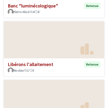
Banc "luminécologique"
Retenue
Klervi Alice
4
8
Libérons l'allaitement
Retenue
Nicolas
1
0