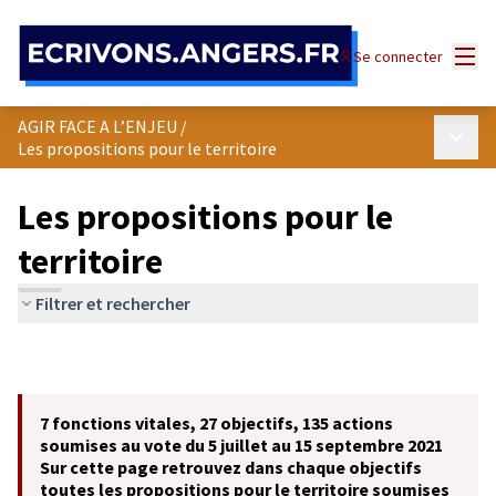
Panneau de gestion des cookies
Menu
Se connecter
AGIR FACE A L’ENJEU
/
Menu p
Les propositions pour le territoire
Les propositions pour le
territoire
Filtrer et rechercher
7 fonctions vitales, 27 objectifs, 135 actions
soumises au vote du 5 juillet au 15 septembre 2021
Sur cette page retrouvez dans chaque objectifs
toutes les propositions pour le territoire soumises