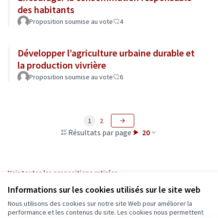
des habitants
Proposition soumise au vote
4
Développer l’agriculture urbaine durable et
la production vivrière
Proposition soumise au vote
6
1
2
Résultats par page :
20
Voir toutes les propositions retirées
Informations sur les cookies utilisés sur le site web
Nous utilisons des cookies sur notre site Web pour améliorer la
Conditions d'utilisation
performance et les contenus du site. Les cookies nous permettent
Paramètres des cookies