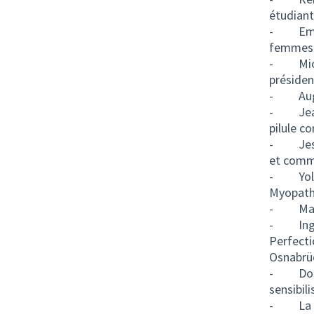
étudiant
-
Em
femmes
-
Mic
présiden
-
Au
-
Je
pilule c
-
Je
et comm
-
Yo
Myopath
- Margu
-
Ing
Perfecti
Osnabrü
-
Dor
sensibil
-
La