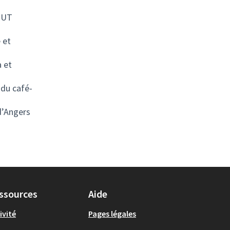
’IUT
 et
 et
 du café-
d’Angers
ssources
Aide
ivité
Pages légales