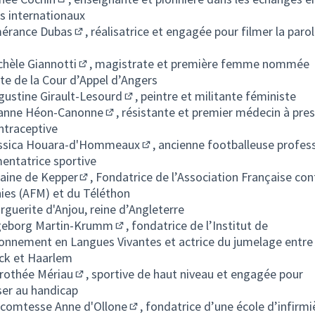
(S'ouvre dans un nouvel onglet)
s internationaux
érance Dubas
, réalisatrice et engagée pour filmer la paro
(S'ouvre dans un nouvel onglet)
hèle Giannotti
, magistrate et première femme nommée
(S'ouvre dans un nouvel onglet)
te de la Cour d’Appel d’Angers
gustine Girault-Lesourd
, peintre et militante féministe
(S'ouvre dans un nouvel onglet)
anne Héon-Canonne
, résistante et premier médecin à presc
(S'ouvre dans un nouvel onglet)
ontraceptive
ssica Houara-d'Hommeaux
, ancienne footballeuse profes
(S'ouvre dans un nouvel onglet)
entatrice sportive
laine de Kepper
, Fondatrice de l’Association Française con
(S'ouvre dans un nouvel onglet)
ies (AFM) et du Téléthon
erite d'Anjou, reine d’Angleterre
eborg Martin-Krumm
, fondatrice de l’Institut de
(S'ouvre dans un nouvel onglet)
onnement en Langues Vivantes et actrice du jumelage entre
ck et Haarlem
othée Mériau
, sportive de haut niveau et engagée pour
(S'ouvre dans un nouvel onglet)
iser au handicap
 comtesse Anne d'Ollone
, fondatrice d’une école d’infirmi