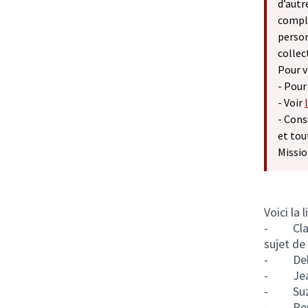
d’autr
complé
person
collec
Pour v
- Pour
- Voir
- Cons
et tou
Missio
Voici la 
-
Cl
sujet de
-
Del
-
Je
-
Su
-
Ren