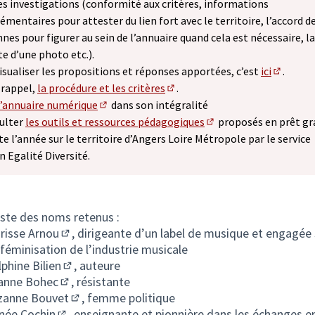
es investigations (conformité aux critères, informations
mentaires pour attester du lien fort avec le territoire, l’accord d
nes pour figurer au sein de l’annuaire quand cela est nécessaire, la
te d’une photo etc.).
isualiser les propositions et réponses apportées, c’est
ici
.
(S'ouvre
 rappel,
la procédure et les critères
.
(S'ouvre dans un nouvel onglet
l’annuaire numérique
dans son intégralité
(Lien externe)
ulter
les outils et ressources pédagogiques
proposés en prêt gr
(Lien externe)
te l’année sur le territoire d’Angers Loire Métropole par le service
n Egalité Diversité.
liste des noms retenus :
arisse Arnou
, dirigeante d’un label de musique et engagée 
(S'ouvre dans un nouvel onglet)
 féminisation de l’industrie musicale
phine Bilien
, auteure
(S'ouvre dans un nouvel onglet)
anne Bohec
, résistante
(S'ouvre dans un nouvel onglet)
zanne Bouvet
, femme politique
(S'ouvre dans un nouvel onglet)
ée Cochin
, enseignante et pionnière dans les échanges e