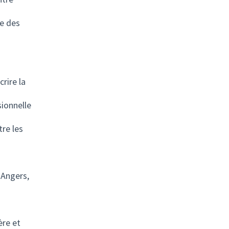
le des
rire la
sionnelle
tre les
 Angers,
ère et