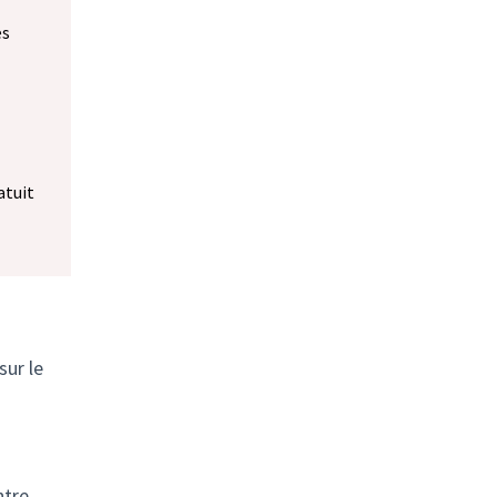
es
 dans un nouvel onglet)
)
atuit
sur le
ntre