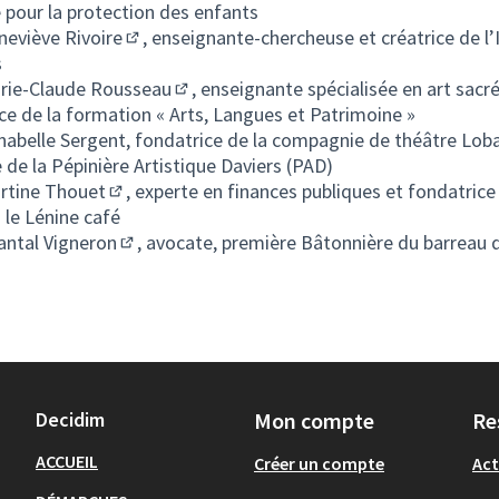
(S'ouvre dans un nouvel onglet)
pour la protection des enfants
eviève Rivoire
, enseignante-chercheuse et créatrice de l
(S'ouvre dans un nouvel onglet)
s
rie-Claude Rousseau
, enseignante spécialisée en art sacré
(S'ouvre dans un nouvel onglet)
ce de la formation « Arts, Langues et Patrimoine »
elle Sergent, fondatrice de la compagnie de théâtre Loba
e de la Pépinière Artistique Daviers (PAD)
rtine Thouet
, experte en finances publiques et fondatrice
(S'ouvre dans un nouvel onglet)
le Lénine café
ntal Vigneron
, avocate, première Bâtonnière du barreau 
(S'ouvre dans un nouvel onglet)
Decidim
Mon compte
Re
ACCUEIL
Créer un compte
Act