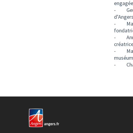
engagée 
-
Gen
d’Anger
-
Ma
fondatri
- Annab
créatric
-
Ma
muséum 
-
Cha