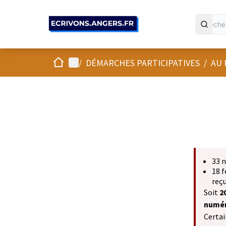
Panneau de gestion des cookies
Accueil
Menu principal
/
DÉMARCHES PARTICIPATIVES
/
AU 
33 
18 f
reçu
Soit
2
numér
Certai