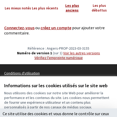
Les plus
Les plus
Les mieux notés
Les plus récents
anciens
débattus
Connectez-vous
ou
créez un compte
pour ajouter votre
commentaire.
Référence : Angers-PROP-2023-03-3155
Numéro de version 1
(sur 1)
voir les autres versions
Vérifiez l'empreinte numérique
Conditions d'utilisation
Paramètres des cookies
Ecrivons Angers sur X
Ecrivons Angers sur Facebook
Informations sur les cookies utilisés sur le site web
(Lien externe)
(Lien externe)
Nous utilisons des cookies sur notre site Web pour améliorer la
performance et les contenus du site. Les cookies nous permettent
de fournir une expérience utilisateur et un contenu plus
Licence Cre
(Lien extern
personnalisés à partir de nos canaux de médias sociaux.
(Lien externe)
Site réalisé grâce au
logiciel libre Decidim
.
Ce site utilise des cookies et vous donne le contrôle sur ceux
Tout accepter
(Lien externe)