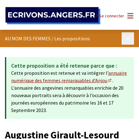
Panneau de gestion des cookies
Menu
Se connecter
Menu p
AU NOM DES FEMMES
/
Les propositions
Cette proposition a été retenue parce que :
Cette proposition est retenue et va intégrer l’
annuaire
numérique des femmes remarquables d’Anjou
.
(Lien externe)
L’annuaire des angevines remarquables enrichie de 20
nouveaux portraits sera à découvrir à l’occasion des
journées européennes du patrimoine les 16 et 17
Septembre 2023.
Augustine Girault-Lesourd